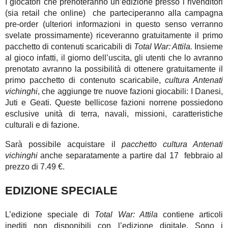
I giocatori che prenoteranno un’edizione presso i rivenditori
(sia retail che online) che parteciperanno alla campagna
pre-order (ulteriori informazioni in questo senso verranno
svelate prossimamente) riceveranno gratuitamente il primo
pacchetto di contenuti scaricabili di
Total War: Attila.
Insieme
al gioco infatti, il giorno dell’uscita, gli utenti che lo avranno
prenotato avranno la possibilità di ottenere gratuitamente il
primo pacchetto di contenuto scaricabile,
cultura Antenati
vichinghi
, che aggiunge tre nuove fazioni giocabili: I Danesi,
Juti e Geati. Queste bellicose fazioni norrene possiedono
esclusive unità di terra, navali, missioni, caratteristiche
culturali e di fazione.
Sarà possibile acquistare il
pacchetto cultura Antenati
vichinghi
anche separatamente a partire dal 17 febbraio al
prezzo di 7.49 €.
EDIZIONE SPECIALE
L’edizione speciale di
Total War: Attila
contiene articoli
inediti non disponibili con l’edizione digitale. Sono i