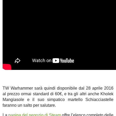
TW Warhammer sarà quindi disponibile dal 28 aprile 2016
al prezzo ormai standard di 60€, e tra gli altri anche Kholek
Mangiasole e il suo simpatico martello Schiacciastelle
faranno un salto per salutare.
La
pagina del negozio di Steam
offre l’elenco completo delle