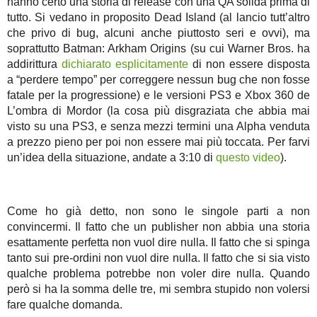
hanno certo una storia di release con una QA solida prima di
tutto. Si vedano in proposito Dead Island (al lancio tutt’altro
che privo di bug, alcuni anche piuttosto seri e ovvi), ma
soprattutto Batman: Arkham Origins (su cui Warner Bros. ha
addirittura
dichiarato esplicitamente
di non essere disposta
a “perdere tempo” per correggere nessun bug che non fosse
fatale per la progressione) e le versioni PS3 e Xbox 360 de
L’ombra di Mordor (la cosa più disgraziata che abbia mai
visto su una PS3, e senza mezzi termini una Alpha venduta
a prezzo pieno per poi non essere mai più toccata. Per farvi
un’idea della situazione, andate a 3:10 di
questo video
).
Come ho già detto, non sono le singole parti a non
convincermi. Il fatto che un publisher non abbia una storia
esattamente perfetta non vuol dire nulla. Il fatto che si spinga
tanto sui pre-ordini non vuol dire nulla. Il fatto che si sia visto
qualche problema potrebbe non voler dire nulla. Quando
però si ha la somma delle tre, mi sembra stupido non volersi
fare qualche domanda.