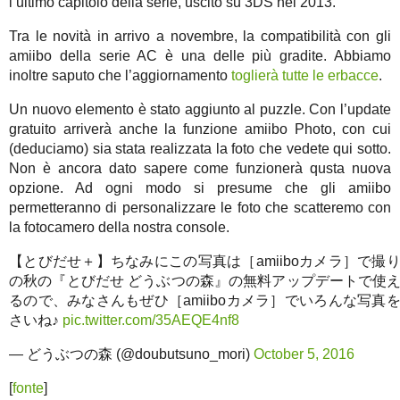
l’ultimo capitolo della serie, uscito su 3DS nel 2013.
Tra le novità in arrivo a novembre, la compatibilità con gli
amiibo della serie AC è una delle più gradite. Abbiamo
inoltre saputo che l’aggiornamento
toglierà tutte le erbacce
.
Un nuovo elemento è stato aggiunto al puzzle. Con l’update
gratuito arriverà anche la funzione amiibo Photo, con cui
(deduciamo) sia stata realizzata la foto che vedete qui sotto.
Non è ancora dato sapere come funzionerà qusta nuova
opzione. Ad ogni modo si presume che gli amiibo
permetteranno di personalizzare le foto che scatteremo con
la fotocamero della nostra console.
【とびだせ＋】ちなみにこの写真は［amiiboカメラ］で撮
の秋の『とびだせ どうぶつの森』の無料アップデートで使
るので、みなさんもぜひ［amiiboカメラ］でいろんな写真
さいね♪
pic.twitter.com/35AEQE4nf8
— どうぶつの森 (@doubutsuno_mori)
October 5, 2016
[
fonte
]