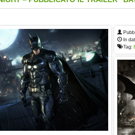
App
re
Pubbl
In da
Tag: