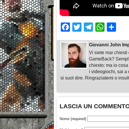
Facebook
Twitter
Telegra
What
Sh
Giovanni John Im
Vi siete mai chiest
GameBack? Semplice
chiesto: ma io cosa
i videogiochi, sai a 
si suol dire. Ringraziatemi o insu
LASCIA UN COMMENT
Nome (required)