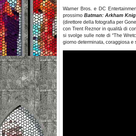
Warner Bros. e DC Entertainment
prossimo
Batman: Arkham Knig
(direttore della fotografia per Gon
con Trent Reznor in qualità di cons
si svolge sulle note di “The Wret
giorno determinata, coraggiosa e