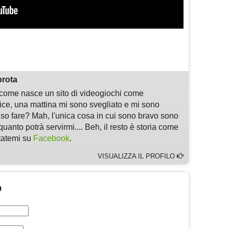
m
sApp
are
prota
i come nasce un sito di videogiochi come
, una mattina mi sono svegliato e mi sono
 so fare? Mah, l'unica cosa in cui sono bravo sono
quanto potrà servirmi.... Beh, il resto è storia come
ltatemi su
Facebook
.
VISUALIZZA IL PROFILO
O