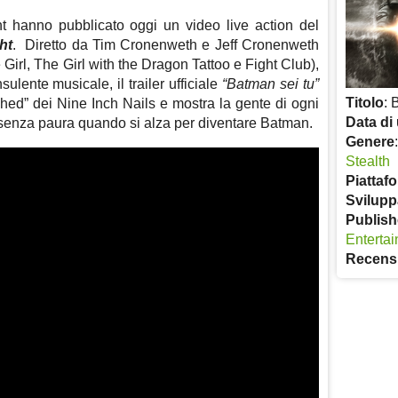
 hanno pubblicato oggi un video live action del
ht
. Diretto da Tim Cronenweth e Jeff Cronenweth
e Girl, The Girl with the Dragon Tattoo e Fight Club),
ulente musicale, il trailer ufficiale
“Batman sei tu”
Titolo
: 
ched” dei Nine Inch Nails e mostra la gente di ogni
Data di 
 senza paura quando si alza per diventare Batman.
Genere
Stealth
Piattaf
Svilupp
Publish
Enterta
Recens