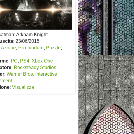
Batman: Arkham Knight
uscita
: 23/06/2015
:
Azione
,
Picchiaduro
,
Puzzle
,
orme
:
PC
,
PS4
,
Xbox One
atore
:
Rocksteady Studios
er
:
Warner Bros. Interactive
inment
ione
:
Visualizza