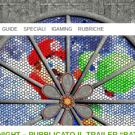
GUIDE
SPECIALI
IGAMING
RUBRICHE
IGHT – PUBBLICATO IL TRAILER “BA