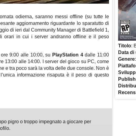
iornata odierna, saranno messi offline (su tutte le
pesante aggiornamento riguardante lo sparatutto di
iggio di ieri dal Community Manager di Battlefield 1,
li orari in cui i server andranno offline e il peso
Titolo
: 
Data di 
e ore 9:00 alle 10:00, su
PlayStation 4
dalle 11:00
Genere
re 13:00 alle 14:00. I server del gioco su PC, come
Piattaf
ine e tra poco sarà la volta delle due console. Non è
Svilupp
 l’unica informazione risaputa è il peso di questo
Publish
Distrib
m
sApp
are
Recens
ppo pigro o troppo impegnato a giocare per
ofilo.