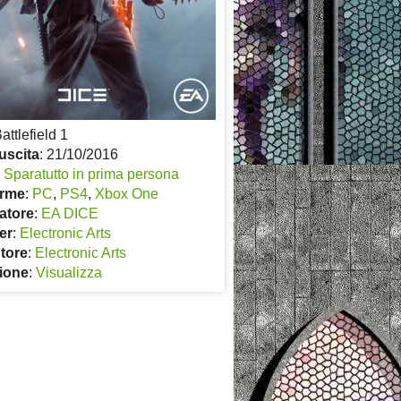
Battlefield 1
uscita
: 21/10/2016
:
Sparatutto in prima persona
orme
:
PC
,
PS4
,
Xbox One
atore
:
EA DICE
er
:
Electronic Arts
utore
:
Electronic Arts
ione
:
Visualizza