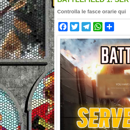
Controlla le fasce orarie qui
Facebook
Twitter
Telegram
Whats
Sha