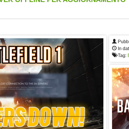
App
re
Pubbl
In da
Tag: