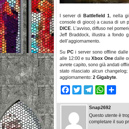
I server di
Battlefield 1
, nella g
console di gioco) a causa di un 
DICE
. L’avviso, diffuso nel pomer
Jeff Braddock, illustra a fondo g
dell’aggiornamento.
Su
PC
i server sono offline dall
alle 12:00 e su
Xbox One
dalle o
avrete capito, sono già andati offl
stato rilasciato alcun changelog;
aggiornamento:
2 Gigabyte
.
Facebook
Twitter
Telegra
What
Sh
Snap2692
Questo utente è tro
completare il suo pr