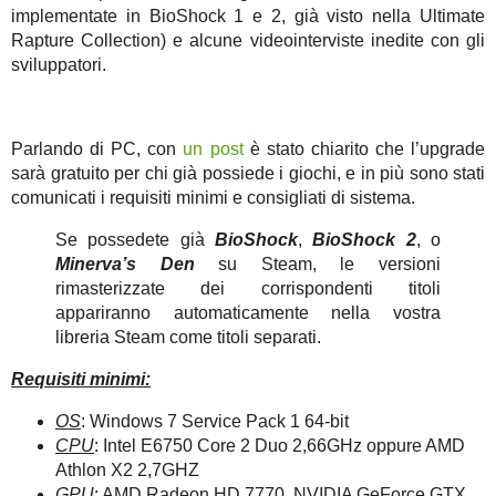
implementate in BioShock 1 e 2, già visto nella Ultimate
Rapture Collection) e alcune videointerviste inedite con gli
sviluppatori.
Parlando di PC, con
un post
è stato chiarito che l’upgrade
sarà gratuito per chi già possiede i giochi, e in più sono stati
comunicati i requisiti minimi e consigliati di sistema.
Se possedete già
BioShock
,
BioShock 2
, o
Minerva’s Den
su Steam, le versioni
rimasterizzate dei corrispondenti titoli
appariranno automaticamente nella vostra
libreria Steam come titoli separati.
Requisiti minimi:
OS
: Windows 7 Service Pack 1 64-bit
CPU
: Intel E6750 Core 2 Duo 2,66GHz oppure AMD
Athlon X2 2,7GHZ
GPU
: AMD Radeon HD 7770, NVIDIA GeForce GTX