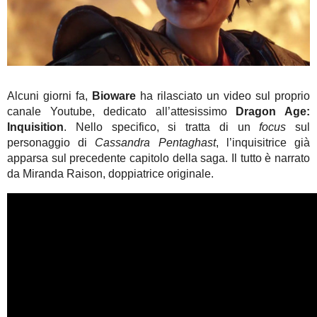
Alcuni giorni fa,
Bioware
ha rilasciato un video sul proprio
canale Youtube, dedicato all’attesissimo
Dragon Age:
Inquisition
. Nello specifico, si tratta di un
focus
sul
personaggio di
Cassandra Pentaghast
, l’inquisitrice già
apparsa sul precedente capitolo della saga. Il tutto è narrato
da Miranda Raison, doppiatrice originale.