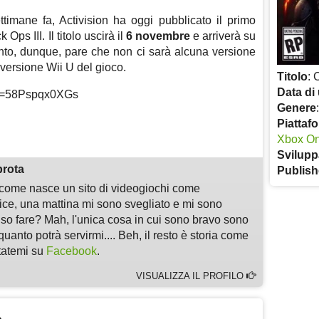
imane fa, Activision ha oggi pubblicato il primo
k Ops III. Il titolo uscirà il
6 novembre
e arriverà su
to, dunque, pare che non ci sarà alcuna versione
versione Wii U del gioco.
Titolo
: 
Data di 
?v=58Pspqx0XGs
Genere
m
sApp
are
Piattaf
Xbox O
Svilupp
prota
Publish
i come nasce un sito di videogiochi come
, una mattina mi sono svegliato e mi sono
 so fare? Mah, l'unica cosa in cui sono bravo sono
quanto potrà servirmi.... Beh, il resto è storia come
ltatemi su
Facebook
.
VISUALIZZA IL PROFILO