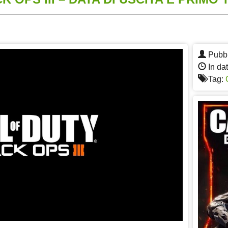
App
re
Pubbl
In dat
Tag: