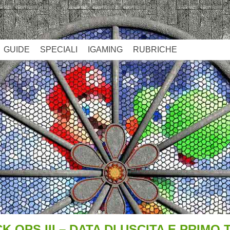
GUIDE
SPECIALI
IGAMING
RUBRICHE
 OPS III – DATA DI USCITA E PRIMO 