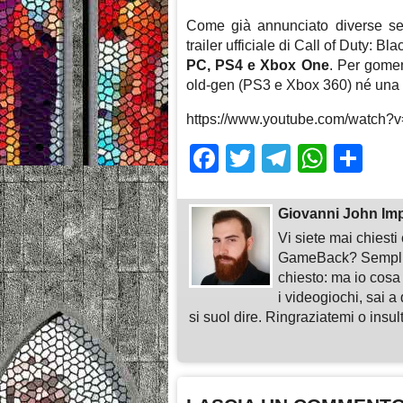
Come già annunciato diverse sett
trailer ufficiale di Call of Duty: Blac
PC, PS4 e Xbox One
. Per gomen
old-gen (PS3 e Xbox 360) né una 
https://www.youtube.com/watch
Facebook
Twitter
Telegra
What
Sh
Giovanni John Im
Vi siete mai chiest
GameBack? Semplice
chiesto: ma io cosa
i videogiochi, sai a 
si suol dire. Ringraziatemi o insu