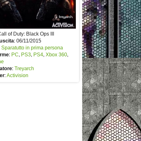
Call of Duty: Black Ops III
uscita
: 06/11/2015
:
Sparatutto in prima persona
orme
:
PC
,
PS3
,
PS4
,
Xbox 360
,
ne
atore
:
Treyarch
er
:
Activision