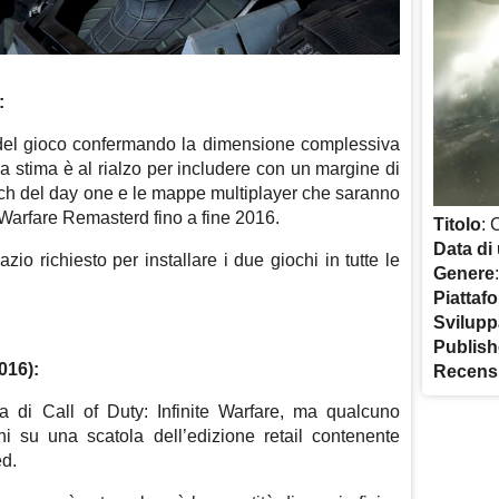
:
el gioco confermando la dimensione complessiva
la stima è al rialzo per includere con un margine di
ch del day one e le mappe multiplayer che saranno
Warfare Remasterd fino a fine 2016.
Titolo
: 
Data di 
azio richiesto per installare i due giochi in tutte le
Genere
Piattaf
Svilupp
Publish
016):
Recens
 di Call of Duty: Infinite Warfare, ma qualcuno
 su una scatola dell’edizione retail contenente
d.