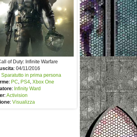
Call of Duty: Infinite Warfare
uscita
: 04/11/2016
:
Sparatutto in prima persona
orme
:
PC
,
PS4
,
Xbox One
atore
:
Infinity Ward
er
:
Activision
ione
:
Visualizza