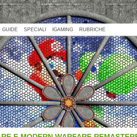
GUIDE
SPECIALI
IGAMING
RUBRICHE
FARE E MODERN WARFARE REMASTE