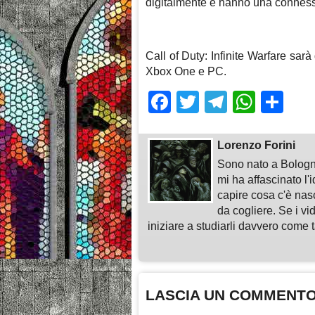
digitalmente e hanno una connes
Call of Duty: Infinite Warfare sar
Xbox One e PC.
Facebook
Twitter
Telegra
What
Sh
Lorenzo Forini
Sono nato a Bologn
mi ha affascinato l'
capire cosa c'è nasc
da cogliere. Se i vi
iniziare a studiarli davvero come ta
LASCIA UN COMMENT