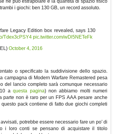
e ne può estrapolare è la quantità di spazio fisico
ntrambi i giochi: ben 130 GB, un record assoluto.
fare Legacy Edition box revealed, says 130
t.co/Tdex3cPSY4
pic.twitter.com/wDl5NETeFk
TEL)
October 4, 2016
tato o specificato la suddivisione dello spazio.
lla campagna di Modern Warfare Remastered pesa
rno del lancio completo sarà comunque necessario
o 10 a
questa pagina
) non abbiamo molti numeri
altra parte non è raro per un FPS AAA pesare anche
uesto pack contiene di fatto due giochi completi
 avvisati, potrebbe essere necessario fare un po’ di
ano i loro conti se pensano di acquistare il titolo