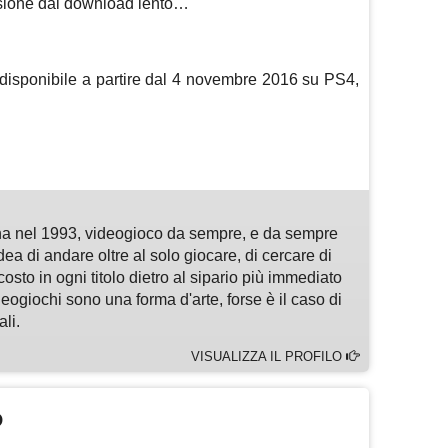
sione dal download lento…
à disponibile a partire dal 4 novembre 2016 su PS4,
m
sApp
are
a nel 1993, videogioco da sempre, e da sempre
idea di andare oltre al solo giocare, di cercare di
osto in ogni titolo dietro al sipario più immediato
deogiochi sono una forma d'arte, forse è il caso di
li.
VISUALIZZA IL PROFILO
O