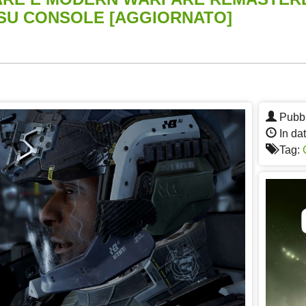
 SU CONSOLE [AGGIORNATO]
App
re
Pubbl
In dat
Tag: