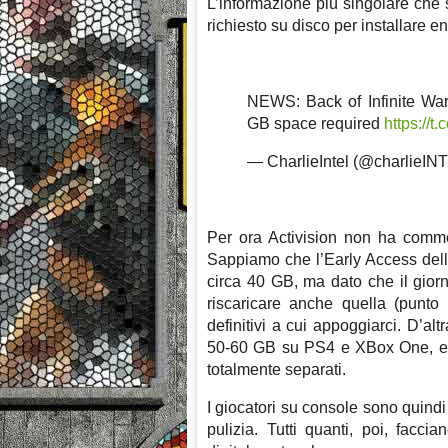
L’informazione più singolare che s
richiesto su disco per installare e
NEWS: Back of Infinite War
GB space required
https://
— CharlieIntel (@charlieIN
Per ora Activision non ha commen
Sappiamo che l’Early Access de
circa 40 GB, ma dato che il gio
riscaricare anche quella (punt
definitivi a cui appoggiarci. D’
50-60 GB su PS4 e XBox One, e q
totalmente separati.
I giocatori su console sono quindi
pulizia. Tutti quanti, poi, facci