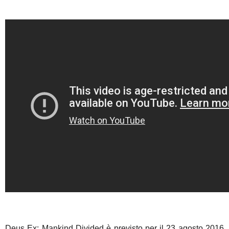
Deus Ex: Mankind Divided è previsto per il 23 agosto 2016