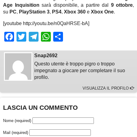
Age Inquisition
sarà disponibile, a partire dal
9 ottobre
,
su
PC
,
PlayStation 3
,
PS4
,
Xbox 360
e
Xbox One
.
[youtube http://youtu.be/n0QaHRSE-bA]
Facebook
Twitter
Telegram
WhatsApp
Share
Snap2692
Questo utente è troppo pigro o troppo
impegnato a giocare per completare il suo
profilo.
VISUALIZZA IL PROFILO
LASCIA UN COMMENTO
Nome (required)
Mail (required)