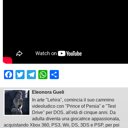
Facebook
Twitter
Telegram
WhatsApp
Share
Eleonora Gueli
In arte "Lehira", comincia il suo cammino
videoludico con "Prince of Persia" e "Test
Drive" per DOS, all'età di cinque anni. Da
adulta diventa una giocatrice appassionata,
acquistando Xbox 360, PS3, Wii, DS, 3DS e PSP, per poi