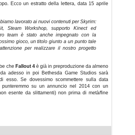
ppo. Ecco un estratto della lettera, data 15 aprile
biamo lavorato ai nuovi contenuti per Skyrim:
Kit, Steam Workshop, supporto Kinect ed
stro team è stato anche impegnato con la
ssimo gioco, un titolo giunto a un punto tale
ttenzione per realizzare il nostro progetto
bbe che
Fallout 4
è già in preproduzione da almeno
 da adesso in poi Bethesda Game Studios sarà
 di esso. Se dovessimo scommettere sulla data
smo, punteremmo su un annuncio nel 2014 con un
 non esente da slittamenti) non prima di metà/fine
m
sApp
are