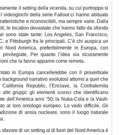
ramente il setting della vicenda, su cui purtroppo si
 videogiochi della serie Fallout ci hanno abituato
tteristiche e riconoscibili, ma sempre varie. Dalla
niti, le location devastate che hanno fatto da sfondo
ari sono state tante: Los Angeles, San Francisco,
e Pittsburgh fra le principali. C’è chi auspica un
del Nord America, preferibilmente in Europa, con
privilegiate. Per quanto l’idea sia sicuramente
gioni che la fanno apparire come remota.
ntato in Europa cancellerebbe con il proverbiale
mo background narrativo evolutosi attorno a quel che
California Republic, l’Enclave, la Confraternita
li altri gruppi; gli elementi iconici che identificano
ate dell’America anni ’50; la Nuka-Cola e la Vault-
sto al loro omologo europeo. Lo vedo difficile. Gli
tradizione di ansia nucleare, sono il luogo naturale
si.
favore di un setting al di fuori del Nord America è