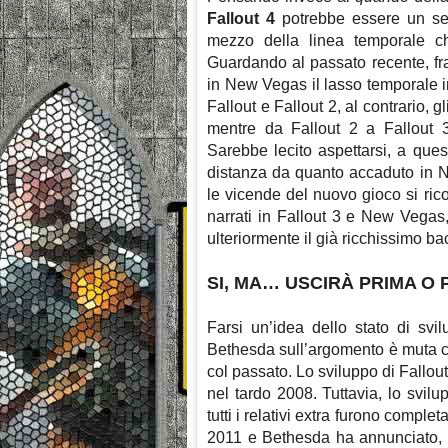
Fallout 4
potrebbe essere un seg
mezzo della linea temporale che
Guardando al passato recente, fra
in New Vegas il lasso temporale i
Fallout e Fallout 2, al contrario,
mentre da Fallout 2 a Fallout 
Sarebbe lecito aspettarsi, a que
distanza da quanto accaduto in N
le vicende del nuovo gioco si rico
narrati in Fallout 3 e New Vegas,
ulteriormente il già ricchissimo b
SI, MA… USCIRÀ PRIMA O 
Farsi un’idea dello stato di svi
Bethesda sull’argomento è muta c
col passato. Lo sviluppo di Fallout
nel tardo 2008. Tuttavia, lo svil
tutti i relativi extra furono comple
2011 e Bethesda ha annunciato,