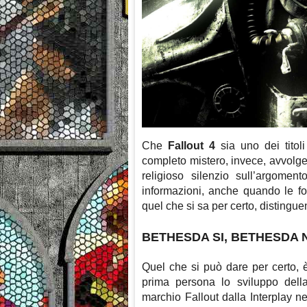
Che
Fallout 4
sia uno dei titoli
completo mistero, invece, avvolge
religioso silenzio sull’argome
informazioni, anche quando le fo
quel che si sa per certo, distingue
BETHESDA SI, BETHESDA 
Quel che si può dare per certo, 
prima persona lo sviluppo della 
marchio Fallout dalla Interplay ne