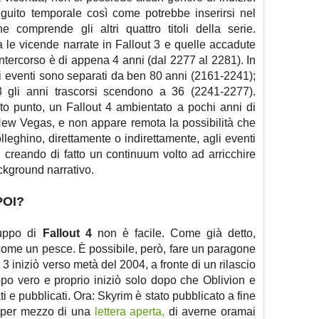
uito temporale così come potrebbe inserirsi nel
 comprende gli altri quattro titoli della serie.
 le vicende narrate in Fallout 3 e quelle accadute
ntercorso è di appena 4 anni (dal 2277 al 2281). In
 gli eventi sono separati da ben 80 anni (2161-2241);
3 gli anni trascorsi scendono a 36 (2241-2277).
sto punto, un Fallout 4 ambientato a pochi anni di
ew Vegas, e non appare remota la possibilità che
lleghino, direttamente o indirettamente, agli eventi
 creando di fatto un continuum volto ad arricchire
ackground narrativo.
POI?
luppo di
Fallout 4
non è facile. Come già detto,
ome un pesce. È possibile, però, fare un paragone
 3 iniziò verso metà del 2004, a fronte di un rilascio
uppo vero e proprio iniziò solo dopo che Oblivion e
tati e pubblicati. Ora: Skyrim è stato pubblicato a fine
 per mezzo di una
lettera aperta,
di averne oramai