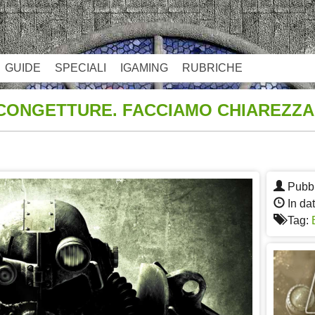
GUIDE
SPECIALI
IGAMING
RUBRICHE
E CONGETTURE. FACCIAMO CHIAREZZA
App
re
Pubbl
In da
Tag: