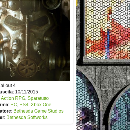
Fallout 4
uscita
: 10/11/2015
:
Action RPG
,
Sparatutto
orme
:
PC
,
PS4
,
Xbox One
atore
:
Bethesda Game Studios
er
:
Bethesda Softworks