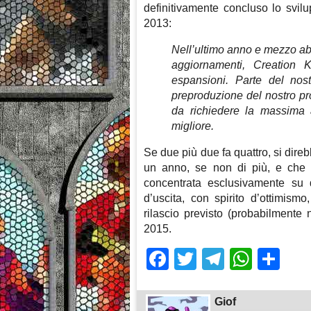
definitivamente concluso lo svilu
2013:
Nell’ultimo anno e mezzo ab
aggiornamenti, Creation 
espansioni. Parte del no
preproduzione del nostro pro
da richiedere la massima a
migliore.
Se due più due fa quattro, si dire
un anno, se non di più, e che
concentrata esclusivamente su
d’uscita, con spirito d’ottimi
rilascio previsto (probabilmente
2015.
Facebook
Twitter
Telegra
What
Sh
Giof