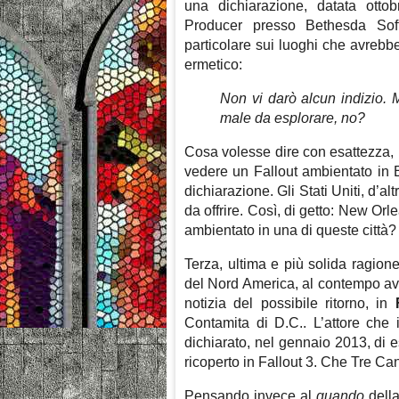
una dichiarazione, datata otto
Producer presso Bethesda Sof
particolare sui luoghi che avrebbe
ermetico:
Non vi darò alcun indizio. 
male da esplorare, no?
Cosa volesse dire con esattezza, n
vedere un Fallout ambientato in 
dichiarazione. Gli Stati Uniti, d’al
da offrire. Così, di getto: New O
ambientato in una di queste città
Terza, ultima e più solida ragione
del Nord America, al contempo avall
notizia del possibile ritorno, in
Contamita di D.C.. L’attore che 
dichiarato, nel gennaio 2013, di es
ricoperto in Fallout 3. Che Tre Ca
Pensando invece al
quando
della