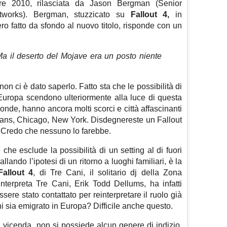
bre 2010, rilasciata da Jason Bergman (Senior
tworks). Bergman, stuzzicato su
Fallout 4,
in
ro fatto da sfondo al nuovo titolo, risponde con un
Ma il deserto del Mojave era un posto niente
on ci è dato saperlo. Fatto sta che le possibilità di
Europa scendono ulteriormente alla luce di questa
tronde, hanno ancora molti scorci e città affascinanti
rleans, Chicago, New York. Disdegnereste un Fallout
? Credo che nessuno lo farebbe.
 che esclude la possibilità di un setting al di fuori
ando l’ipotesi di un ritorno a luoghi familiari, è la
Fallout 4
, di Tre Cani, il solitario dj della Zona
interpreta Tre Cani, Erik Todd Dellums, ha infatti
sere stato contattato per reinterpretare il ruolo già
ni sia emigrato in Europa? Difficile anche questo.
 vicenda, non si possiede alcun genere di indizio.