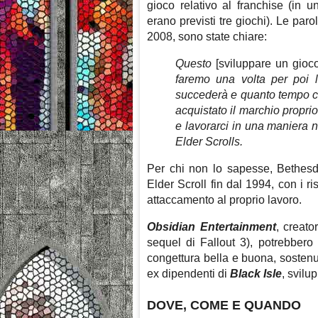
gioco relativo al franchise (in 
erano previsti tre giochi). Le par
2008, sono state chiare:
Questo
[sviluppare un gioco
faremo una volta per poi 
succederà e quanto tempo ci
acquistato il marchio propri
e lavorarci in una maniera 
Elder Scrolls.
Per chi non lo sapesse, Bethesda
Elder Scroll fin dal 1994, con i ri
attaccamento al proprio lavoro.
Obsidian Entertainment
, creat
sequel di Fallout 3), potrebbero
congettura bella e buona, sostenu
ex dipendenti di
Black Isle
, svilu
DOVE, COME E QUANDO