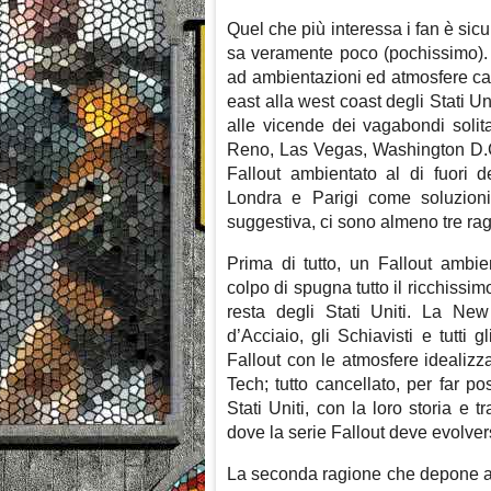
Quel che più interessa i fan è sicu
sa veramente poco (pochissimo). I
ad ambientazioni ed atmosfere cara
east alla west coast degli Stati U
alle vicende dei vagabondi solit
Reno, Las Vegas, Washington D.C. 
Fallout ambientato al di fuori 
Londra e Parigi come soluzioni 
suggestiva, ci sono almeno tre ra
Prima di tutto, un Fallout ambie
colpo di spugna tutto il ricchissi
resta degli Stati Uniti. La New 
d’Acciaio, gli Schiavisti e tutti g
Fallout con le atmosfere idealizz
Tech; tutto cancellato, per far po
Stati Uniti, con la loro storia e 
dove la serie Fallout deve evolver
La seconda ragione che depone a s