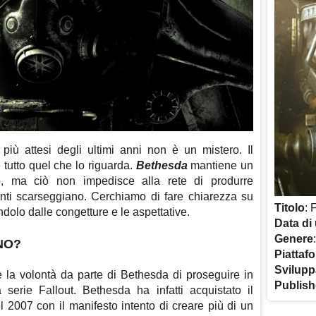
 più attesi degli ultimi anni non è un mistero. Il
 tutto quel che lo riguarda.
Bethesda
mantiene un
nto, ma ciò non impedisce alla rete di produrre
nti scarseggiano. Cerchiamo di fare chiarezza su
Titolo
: 
ndolo dalle congetture e le aspettative.
Data di 
Genere
NO?
Piattaf
Svilupp
è la volontà da parte di Bethesda di proseguire in
Publish
serie Fallout. Bethesda ha infatti acquistato il
l 2007 con il manifesto intento di creare più di un