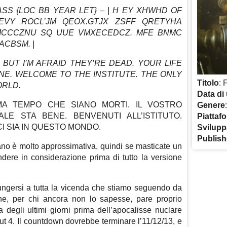
 PASS {LOC BB YEAR LET} – | H EY XHWHD OF
GEVY ROCL’JM QEOX.GTJX ZSFF QRETYHA
CCCZNU SQ UUE VMXECEDCZ. MFE BNMC
ACBSM. |
 BUT I’M AFRAID THEY’RE DEAD. YOUR LIFE
NE. WELCOME TO THE INSTITUTE. THE ONLY
Titolo
: 
ORLD.
Data di 
 MA TEMPO CHE SIANO MORTI. IL VOSTRO
Genere
LE STA BENE. BENVENUTI ALL’ISTITUTO.
Piattaf
I SIA IN QUESTO MONDO.
Svilupp
Publish
iano è molto approssimativa, quindi se masticate un
endere in considerazione prima di tutto la versione
ngersi a tutta la vicenda che stiamo seguendo da
e, per chi ancora non lo sapesse, pare proprio
 degli ultimi giorni prima dell’apocalisse nuclare
ut 4. Il countdown dovrebbe terminare l’11/12/13, e