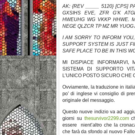
AK: {REV _____ 5120} [CPS]
GXSIHS EVE, ZFR G’K AT
HWEUHG WG VKKP HHWE. M
NEGE QLZCR TP MZ MR YUOG 
I AM SORRY TO INFORM YOU,
SUPPORT SYSTEM IS JUST FI
SAFE PLACE TO BE IN THIS W
MI DISPIACE INFORMARVI,
SISTEMA DI SUPPORTO VITA
L’UNICO POSTO SICURO CHE C
Ovviamente, la traduzione in ital
po’ di inglese vi consiglio di pr
originale del messaggio.
Questo nuove indizio va ad aggiu
giorni su
thesurvivor2299.com
ch
essere nient’altro che la cronaca
che farà da sfondo al nuovo Fallo