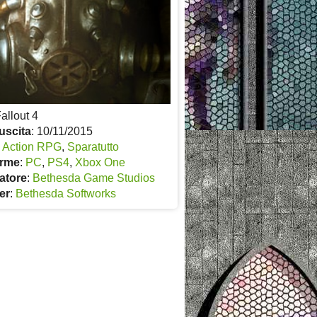
Fallout 4
uscita
: 10/11/2015
:
Action RPG
,
Sparatutto
orme
:
PC
,
PS4
,
Xbox One
atore
:
Bethesda Game Studios
er
:
Bethesda Softworks