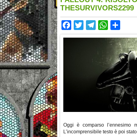
THESURVIVORS2299
Facebook
Twitter
Telegram
Whats
Sha
Oggi è comparso l’ennesimo me
L’incomprensibile testo è poi stat