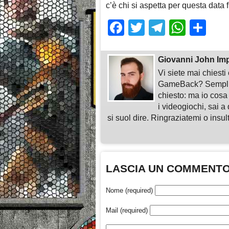
c’è chi si aspetta per questa data 
Facebook
Twitter
Telegra
What
Sh
Giovanni John Im
Vi siete mai chiest
GameBack? Semplice
chiesto: ma io cosa
i videogiochi, sai a 
si suol dire. Ringraziatemi o insu
LASCIA UN COMMENT
Nome (required)
Mail (required)