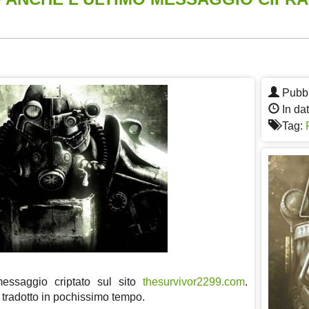
App
re
Pubbl
In da
Tag:
ssaggio criptato sul sito
thesurvivor2299.com
.
o tradotto in pochissimo tempo.