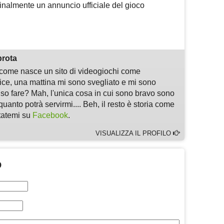
finalmente un annuncio ufficiale del gioco
m
sApp
are
prota
i come nasce un sito di videogiochi come
, una mattina mi sono svegliato e mi sono
 so fare? Mah, l'unica cosa in cui sono bravo sono
quanto potrà servirmi.... Beh, il resto è storia come
ltatemi su
Facebook
.
VISUALIZZA IL PROFILO
O