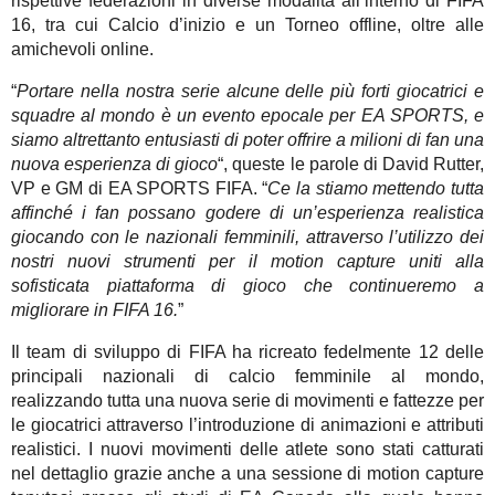
rispettive federazioni in diverse modalità all’interno di FIFA
16, tra cui Calcio d’inizio e un Torneo offline, oltre alle
amichevoli online.
“
Portare nella nostra serie alcune delle più forti giocatrici e
squadre al mondo è un evento epocale per EA SPORTS, e
siamo altrettanto entusiasti di poter offrire a milioni di fan una
nuova esperienza di gioco
“, queste le parole di David Rutter,
VP e GM di EA SPORTS FIFA. “
Ce la stiamo mettendo tutta
affinché i fan possano godere di un’esperienza realistica
giocando con le nazionali femminili, attraverso l’utilizzo dei
nostri nuovi strumenti per il motion capture uniti alla
sofisticata piattaforma di gioco che continueremo a
migliorare in FIFA 16.
”
Il team di sviluppo di FIFA ha ricreato fedelmente 12 delle
principali nazionali di calcio femminile al mondo,
realizzando tutta una nuova serie di movimenti e fattezze per
le giocatrici attraverso l’introduzione di animazioni e attributi
realistici. I nuovi movimenti delle atlete sono stati catturati
nel dettaglio grazie anche a una sessione di motion capture