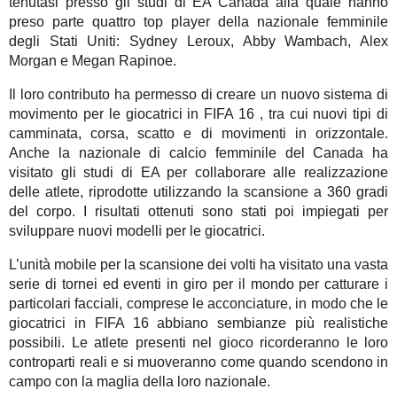
tenutasi presso gli studi di EA Canada alla quale hanno
preso parte quattro top player della nazionale femminile
degli Stati Uniti: Sydney Leroux, Abby Wambach, Alex
Morgan e Megan Rapinoe.
Il loro contributo ha permesso di creare un nuovo sistema di
movimento per le giocatrici in FIFA 16 , tra cui nuovi tipi di
camminata, corsa, scatto e di movimenti in orizzontale.
Anche la nazionale di calcio femminile del Canada ha
visitato gli studi di EA per collaborare alle realizzazione
delle atlete, riprodotte utilizzando la scansione a 360 gradi
del corpo. I risultati ottenuti sono stati poi impiegati per
sviluppare nuovi modelli per le giocatrici.
L’unità mobile per la scansione dei volti ha visitato una vasta
serie di tornei ed eventi in giro per il mondo per catturare i
particolari facciali, comprese le acconciature, in modo che le
giocatrici in FIFA 16 abbiano sembianze più realistiche
possibili. Le atlete presenti nel gioco ricorderanno le loro
controparti reali e si muoveranno come quando scendono in
campo con la maglia della loro nazionale.