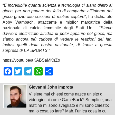
“
È incredibile quanta scienza e tecnologia ci siano dietro al
gioco, per non parlare del fatto di comparire all’interno del
gioco grazie alle sessioni di motion capture
“, ha dichiarato
Abby Wambach, attaccante e miglior marcatrice della
nazionale di calcio femminile degli Stati Uniti. “
Siamo
davvero elettrizzate all’idea di poter apparire nel gioco, ma
siamo ancora più curiose di vedere le reazioni dei fan,
inclusi quelli della nostra nazionale, di fronte a questa
sorpresa di EA SPORTS
.”
https://youtu.be/aKABSaMKsZo
Facebook
Twitter
Telegram
WhatsApp
Share
Giovanni John Improta
Vi siete mai chiesti come nasce un sito di
videogiochi come GameBack? Semplice, una
mattina mi sono svegliato e mi sono chiesto:
ma io cosa so fare? Mah, l'unica cosa in cui