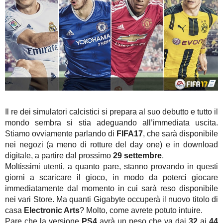
Il re dei simulatori calcistici si prepara al suo debutto e tutto il
mondo sembra si stia adeguando all’immediata uscita.
Stiamo ovviamente parlando di
FIFA17
, che sarà disponibile
nei negozi (a meno di rotture del day one) e in download
digitale, a partire dal prossimo
29 settembre
.
Moltissimi utenti, a quanto pare, stanno provando in questi
giorni a scaricare il gioco, in modo da poterci giocare
immediatamente dal momento in cui sarà reso disponibile
nei vari Store. Ma quanti Gigabyte occuperà il nuovo titolo di
casa
Electronic Arts
? Molto, come avrete potuto intuire.
Pare che la versione
PS4
avrà un peso che va dai
32
ai
44