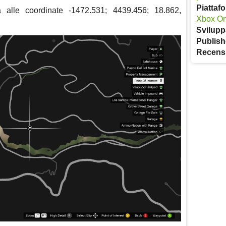
Piattaf
a alle coordinate -1472.531; 4439.456; 18.862,
Xbox O
Svilupp
Publish
Recens