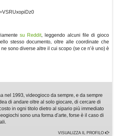
?v=VSRUxopiDz0
ariamente
su Reddit
, leggendo alcuni file di gioco
ello stesso documento, oltre alle coordinate che
ne sono diverse altre il cui scopo (se ce n’è uno) è
m
sApp
are
a nel 1993, videogioco da sempre, e da sempre
idea di andare oltre al solo giocare, di cercare di
osto in ogni titolo dietro al sipario più immediato
deogiochi sono una forma d'arte, forse è il caso di
li.
VISUALIZZA IL PROFILO