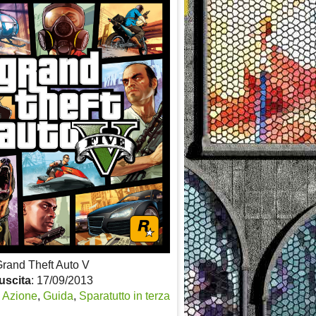
Grand Theft Auto V
uscita
: 17/09/2013
:
Azione
,
Guida
,
Sparatutto in terza