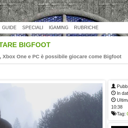
GUIDE
SPECIALI
IGAMING
RUBRICHE
NTARE BIGFOOT
, Xbox One e PC è possibile giocare come Bigfoot
App
re
Pubbl
In da
Ultim
10:38
Tag: