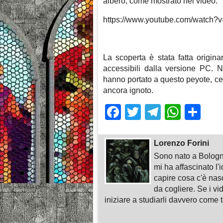
albero, come mostrato nel video:
https://www.youtube.com/watch
La scoperta è stata fatta origin
accessibili dalla versione PC. N
hanno portato a questo peyote, ce 
ancora ignoto.
Facebook
Twitter
Telegra
What
Sh
Lorenzo Forini
Sono nato a Bologn
mi ha affascinato l'
capire cosa c'è nasc
da cogliere. Se i vi
iniziare a studiarli davvero come ta