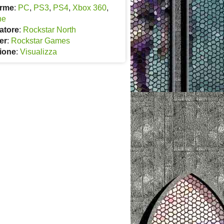
orme
:
PC
,
PS3
,
PS4
,
Xbox 360
,
ne
atore
:
Rockstar North
er
:
Rockstar Games
ione
:
Visualizza