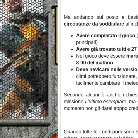
Ma andando sul posto e basta 
circostanze da soddisfare
affinc
Avere completato il gioco
(
principali)
Avere già trovato tutti e 27 
Nel gioco deve essere
mart
8:00 del mattino
Deve nevicare nelle versio
climi potrebbero funzionare,
facilmente cambiare il meteo
Secondo alcuni è anche richiest
missione
L’ultimo esemplare
, ma 
momento non gli darei troppo cred
Quando tutte le condizioni sono so