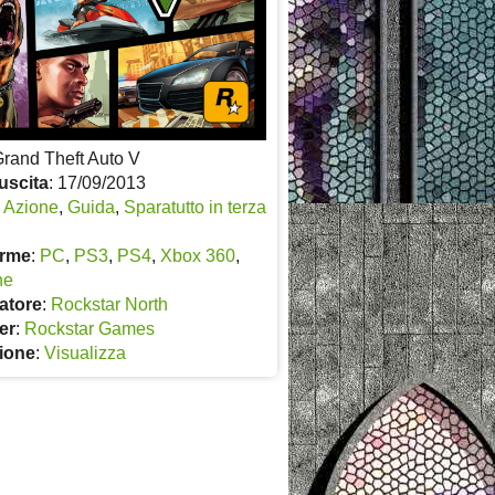
Grand Theft Auto V
uscita
: 17/09/2013
:
Azione
,
Guida
,
Sparatutto in terza
orme
:
PC
,
PS3
,
PS4
,
Xbox 360
,
ne
atore
:
Rockstar North
er
:
Rockstar Games
ione
:
Visualizza