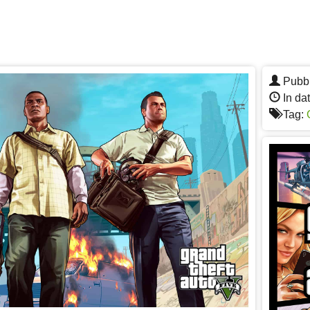
Pubbl
In da
Tag: