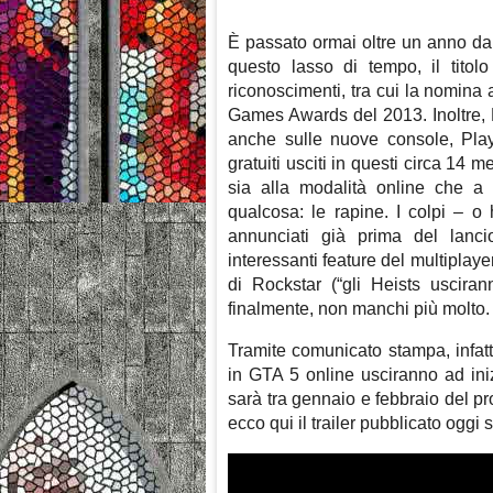
È passato ormai oltre un anno dal
questo lasso di tempo, il titolo
riconoscimenti, tra cui la nomin
Games Awards del 2013. Inoltre, R
anche sulle nuove console, Pla
gratuiti usciti in questi circa 14
sia alla modalità online che a
qualcosa: le rapine. I colpi – o 
annunciati già prima del lanc
interessanti feature del multiplayer. 
di Rockstar (“gli Heists usciran
finalmente, non manchi più molto.
Tramite comunicato stampa, infatti
in GTA 5 online usciranno ad ini
sarà tra gennaio e febbraio del pr
ecco qui il trailer pubblicato oggi 