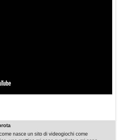
m
sApp
are
prota
i come nasce un sito di videogiochi come