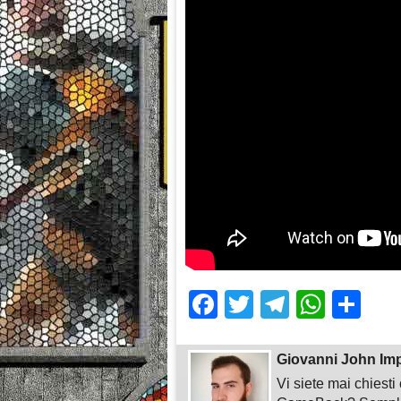
Facebook
Twitter
Telegra
What
Sh
Giovanni John Im
Vi siete mai chiest