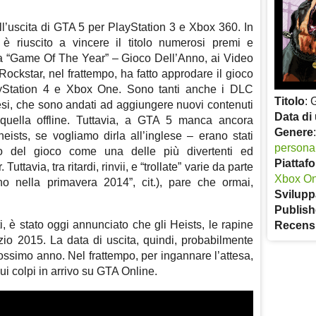
l’uscita di GTA 5 per PlayStation 3 e Xbox 360. In
 è riuscito a vincere il titolo numerosi premi e
a a “Game Of The Year” – Gioco Dell’Anno, ai Video
ockstar, nel frattempo, ha fatto approdare il gioco
yStation 4 e Xbox One. Sono tanti anche i DLC
Titolo
: 
 mesi, che sono andati ad aggiungere nuovi contenuti
Data di 
 quella offline. Tuttavia, a GTA 5 manca ancora
Genere
heists, se vogliamo dirla all’inglese – erano stati
persona
io del gioco come una delle più divertenti ed
Piattaf
Tuttavia, tra ritardi, rinvii, e “trollate” varie da parte
Xbox O
no nella primavera 2014”, cit.), pare che ormai,
Svilupp
Publish
, è stato oggi annunciato che gli Heists, le rapine
Recens
zio 2015. La data di uscita, quindi, probabilmente
ossimo anno. Nel frattempo, per ingannare l’attesa,
sui colpi in arrivo su GTA Online.