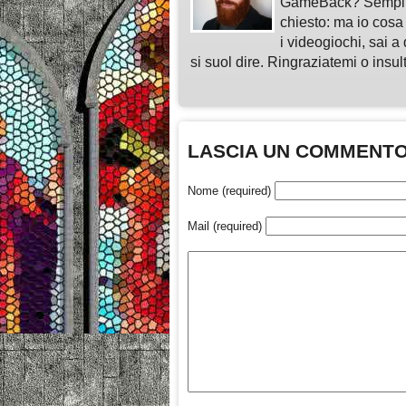
GameBack? Semplice
chiesto: ma io cosa
i videogiochi, sai a 
si suol dire. Ringraziatemi o insu
LASCIA UN COMMENT
Nome (required)
Mail (required)