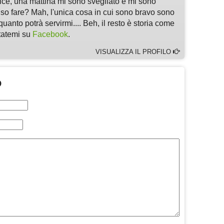
, una mattina mi sono svegliato e mi sono
 so fare? Mah, l'unica cosa in cui sono bravo sono
quanto potrà servirmi.... Beh, il resto è storia come
ltatemi su
Facebook
.
VISUALIZZA IL PROFILO
O