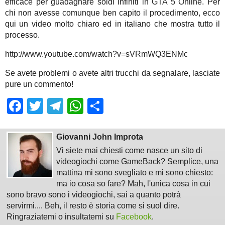
efficace per guadagnare soldi infiniti in GTA 5 Online. Per
chi non avesse comunque ben capito il procedimento, ecco
qui un video molto chiaro ed in italiano che mostra tutto il
processo.
http://www.youtube.com/watch?v=sVRmWQ3ENMc
Se avete problemi o avete altri trucchi da segnalare, lasciate
pure un commento!
Facebook
Twitter
Telegram
WhatsApp
Share
Giovanni John Improta
Vi siete mai chiesti come nasce un sito di
videogiochi come GameBack? Semplice, una
mattina mi sono svegliato e mi sono chiesto:
ma io cosa so fare? Mah, l'unica cosa in cui
sono bravo sono i videogiochi, sai a quanto potrà
servirmi.... Beh, il resto è storia come si suol dire.
Ringraziatemi o insultatemi su
Facebook
.