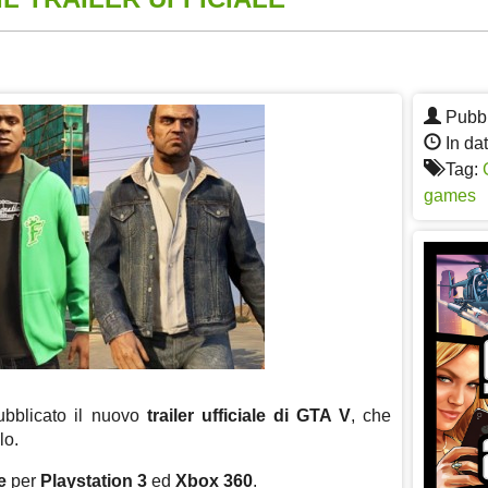
App
re
Pubbl
In da
Tag:
games
bblicato il nuovo
trailer ufficiale di GTA V
, che
lo.
e
per
Playstation 3
ed
Xbox 360
.