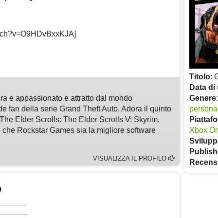
watch?v=O9HDvBxxKJA]
m
sApp
are
Titolo
: 
Data di 
Genere
ura e appassionato e attratto dal mondo
persona
e fan della serie Grand Theft Auto. Adora il quinto
Piattaf
 The Elder Scrolls: The Elder Scrolls V: Skyrim.
Xbox O
che Rockstar Games sia la migliore software
Svilupp
Publish
VISUALIZZA IL PROFILO
Recens
O