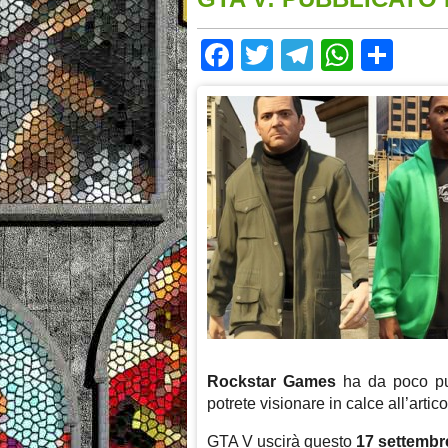
Facebook
Twitter
Telegram
Whats
Sha
Rockstar Games
ha da poco pu
potrete visionare in calce all’artico
GTA V uscirà questo
17 settembr