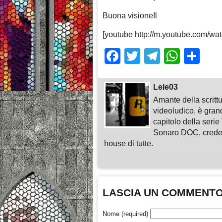
Buona visione!l
[youtube http://m.youtube.com/
Facebook
Twitter
Telegra
What
Sh
Lele03
Amante della scritt
videoludico, è grand
capitolo della serie
Sonaro DOC, crede 
house di tutte.
LASCIA UN COMMENT
Nome (required)