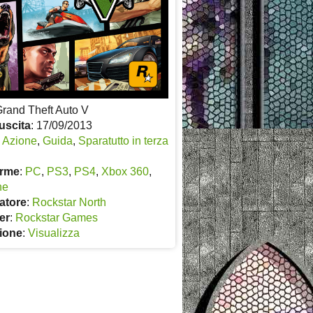
Grand Theft Auto V
uscita
: 17/09/2013
:
Azione
,
Guida
,
Sparatutto in terza
orme
:
PC
,
PS3
,
PS4
,
Xbox 360
,
ne
atore
:
Rockstar North
er
:
Rockstar Games
ione
:
Visualizza