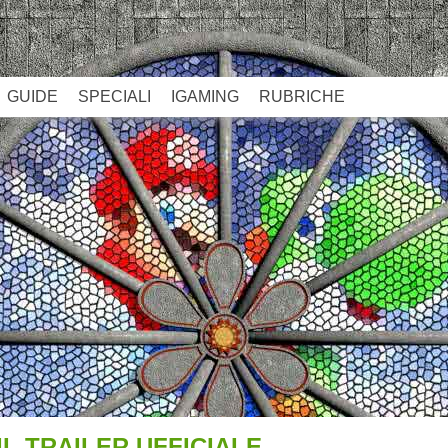
GUIDE
SPECIALI
IGAMING
RUBRICHE
IL TRAILER UFFICIALE