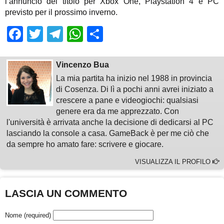
l’annuncio del titolo per Xbox One, Playstation 4 e PC
previsto per il prossimo inverno.
Facebook
Twitter
Telegram
WhatsApp
Share
Vincenzo Bua
La mia partita ha inizio nel 1988 in provincia
di Cosenza. Di lì a pochi anni avrei iniziato a
crescere a pane e videogiochi: qualsiasi
genere era da me apprezzato. Con
l'università è arrivata anche la decisione di dedicarsi al PC
lasciando la console a casa. GameBack è per me ciò che
da sempre ho amato fare: scrivere e giocare.
VISUALIZZA IL PROFILO
LASCIA UN COMMENTO
Nome (required)