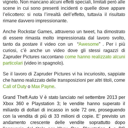
vigneto. Non mancano alcuni effetti speciali, limitati però alle
scene in cui sono presenti incidenti o quelle dove appare
l’elicottero: si nota l’irrealtà dell’effetto, tuttavia il risultato
rimane davvero impressionante.
Anche Rockstar Games, attraverso un tweet, ha dimostrato
di essere rimasta molto impressionata dal lavoro svolto,
tanto da postare il video con un “
Awesome
” . Per i più
curiosi, c’è anche un video dove gli stessi ragazzi di
Zapruder Pictures raccontano
come hanno realizzato alcuni
particolari
(video in spagnolo).
Se il lavoro di Zapruder Pictures vi ha incuriosito, sappiate
che hanno realizzato delle transposizioni per altri titoli, come
Call of Duty
o
Max Payne
.
Grand Theft Auto V è stato lanciato nel settembre 2013 per
Xbox 360 e Playstation 3; le vendite hanno superato il
miliardo di dollari di incasso in sole 72 ore, proseguendo
con la vendita di più di 33 milioni di copie. E’ previsto un
andamento crescente delle vendite soprattutto dopo