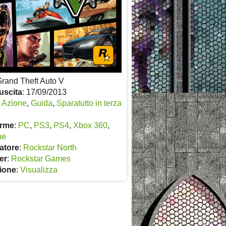
Grand Theft Auto V
uscita
: 17/09/2013
:
Azione
,
Guida
,
Sparatutto in terza
orme
:
PC
,
PS3
,
PS4
,
Xbox 360
,
ne
atore
:
Rockstar North
er
:
Rockstar Games
ione
:
Visualizza