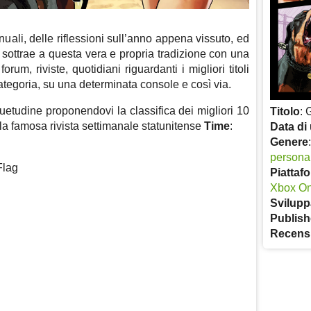
uali, delle riflessioni sull’anno appena vissuto, ed
 sottrae a questa vera e propria tradizione con una
 forum, riviste, quotidiani riguardanti i migliori titoli
categoria, su una determinata console e così via.
uetudine proponendovi la classifica dei migliori 10
Titolo
: 
la famosa rivista settimanale statunitense
Time
:
Data di 
Genere
persona
Flag
Piattaf
Xbox O
Svilupp
Publish
Recens