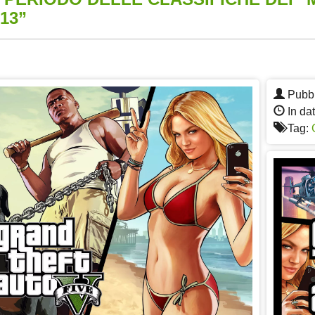
13”
App
re
Pubbl
In da
Tag: