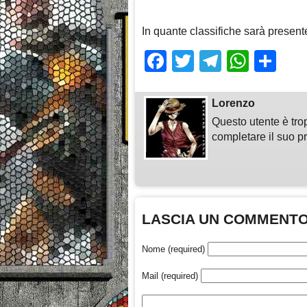
In quante classifiche sarà presen
Facebook
Twitter
Telegra
What
Sh
Lorenzo
Questo utente è tro
completare il suo pr
LASCIA UN COMMENT
Nome (required)
Mail (required)