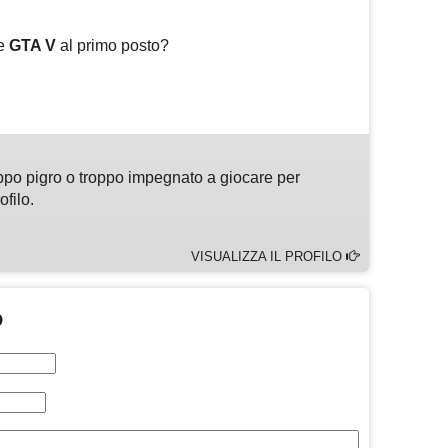
te
GTA V
al primo posto?
m
sApp
are
ppo pigro o troppo impegnato a giocare per
ofilo.
VISUALIZZA IL PROFILO
O