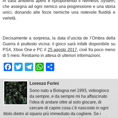
in vasti ambienti aperti e riproponendo il Nemesis System,
che assegna ad ogni nemico una progressione e una storia
unici, donando alle forze nemiche una notevole fluidità e
varietà.
Decisamente a sorpresa, la data d’uscita de l’Ombra della
Guerra è piuttosto vicina: il gioco sarà infatti disponibile su
PS4, Xbox One e PC il
25 agosto 2017
, cioè fra poco meno
di 5 mesi. Restiamo in attesa di ulteriori informazioni.
Facebook
Twitter
Telegram
WhatsApp
Share
Lorenzo Forini
Sono nato a Bologna nel 1993, videogioco
da sempre, e da sempre mi ha affascinato
l'idea di andare oltre al solo giocare, di
cercare di capire cosa c'è nascosto in ogni
titolo dietro al sipario più immediato da cogliere. Se i