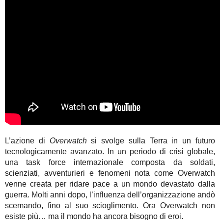
L’azione di
Overwatch
si svolge sulla Terra in un futuro
tecnologicamente avanzato. In un periodo di crisi globale,
una task force internazionale composta da soldati,
scienziati, avventurieri e fenomeni nota come Overwatch
venne creata per ridare pace a un mondo devastato dalla
guerra. Molti anni dopo, l’influenza dell’organizzazione andò
scemando, fino al suo scioglimento. Ora Overwatch non
esiste più… ma il mondo ha ancora bisogno di eroi.