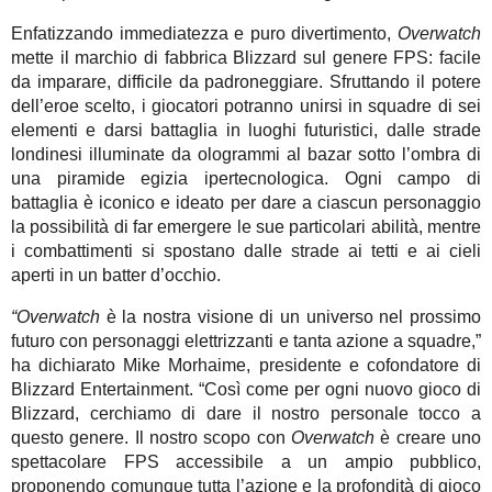
Enfatizzando immediatezza e puro divertimento,
Overwatch
mette il marchio di fabbrica Blizzard sul genere FPS: facile
da imparare, difficile da padroneggiare. Sfruttando il potere
dell’eroe scelto, i giocatori potranno unirsi in squadre di sei
elementi e darsi battaglia in luoghi futuristici, dalle strade
londinesi illuminate da ologrammi al bazar sotto l’ombra di
una piramide egizia ipertecnologica. Ogni campo di
battaglia è iconico e ideato per dare a ciascun personaggio
la possibilità di far emergere le sue particolari abilità, mentre
i combattimenti si spostano dalle strade ai tetti e ai cieli
aperti in un batter d’occhio.
“Overwatch
è la nostra visione di un universo nel prossimo
futuro con personaggi elettrizzanti e tanta azione a squadre,”
ha dichiarato Mike Morhaime, presidente e cofondatore di
Blizzard Entertainment. “Così come per ogni nuovo gioco di
Blizzard, cerchiamo di dare il nostro personale tocco a
questo genere. Il nostro scopo con
Overwatch
è creare uno
spettacolare FPS accessibile a un ampio pubblico,
proponendo comunque tutta l’azione e la profondità di gioco