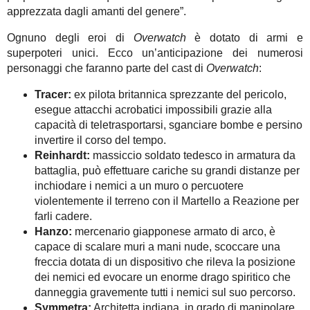
apprezzata dagli amanti del genere”.
Ognuno degli eroi di
Overwatch
è dotato di armi e
superpoteri unici. Ecco un’anticipazione dei numerosi
personaggi che faranno parte del cast di
Overwatch
:
Tracer:
ex pilota britannica sprezzante del pericolo,
esegue attacchi acrobatici impossibili grazie alla
capacità di teletrasportarsi, sganciare bombe e persino
invertire il corso del tempo.
Reinhardt:
massiccio soldato tedesco in armatura da
battaglia, può effettuare cariche su grandi distanze per
inchiodare i nemici a un muro o percuotere
violentemente il terreno con il Martello a Reazione per
farli cadere.
Hanzo:
mercenario giapponese armato di arco, è
capace di scalare muri a mani nude, scoccare una
freccia dotata di un dispositivo che rileva la posizione
dei nemici ed evocare un enorme drago spiritico che
danneggia gravemente tutti i nemici sul suo percorso.
Symmetra:
Architetta indiana, in grado di manipolare