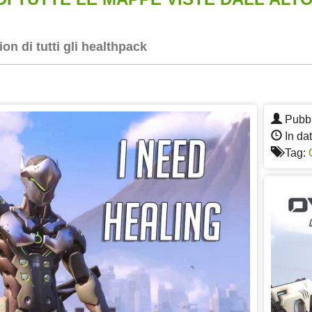
on di tutti gli healthpack
App
re
Pubbl
In da
Tag: