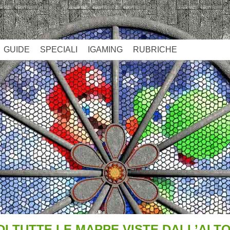
GUIDE
SPECIALI
IGAMING
RUBRICHE
I TUTTE LE MAPPE VISTE DALL’ALTO