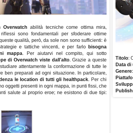
in
Overwatch
abilità tecniche come ottima mira,
riflessi sono fondamentali per sfoderare ottime
queste qualità, però, da sole non sono sufficienti: è
trategie e tattiche vincenti, e per farlo
bisogna
gni mappa
. Per aiutarvi nel compito, qui sotto
Titolo
: 
ppe di Overwatch viste dall’alto
. Grazie a queste
Data di 
 studiare attentamente la conformazione di tutte le
Genere
 ben preparati ad ogni situazione. In particolare,
Piattaf
nza le location di tutti gli healthpack
. Per chi
Svilupp
o oggetti presenti in ogni mappa, in punti fissi, che
Publish
nti salute al proprio eroe; ne esistono di due tipi: