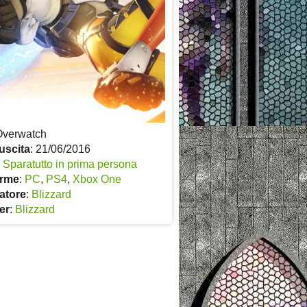
Overwatch
uscita
: 21/06/2016
:
Sparatutto in prima persona
orme
:
PC
,
PS4
,
Xbox One
atore
:
Blizzard
er
:
Blizzard