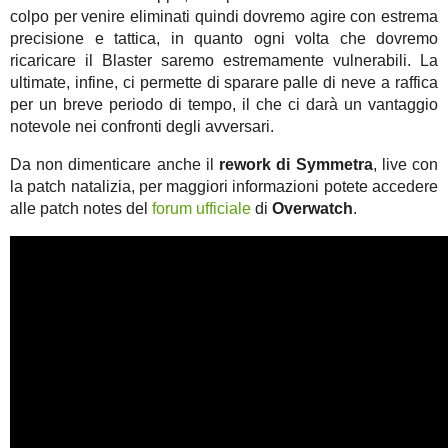
colpo per venire eliminati quindi dovremo agire con estrema
precisione e tattica, in quanto ogni volta che dovremo
ricaricare il Blaster saremo estremamente vulnerabili. La
ultimate, infine, ci permette di sparare palle di neve a raffica
per un breve periodo di tempo, il che ci darà un vantaggio
notevole nei confronti degli avversari.
Da non dimenticare anche il
rework di Symmetra
, live con
la patch natalizia, per maggiori informazioni potete accedere
alle patch notes del
forum ufficiale
di
Overwatch
.