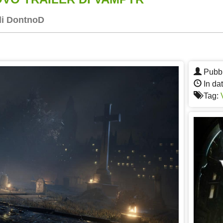
di DontnoD
App
re
Pubbl
In da
Tag: