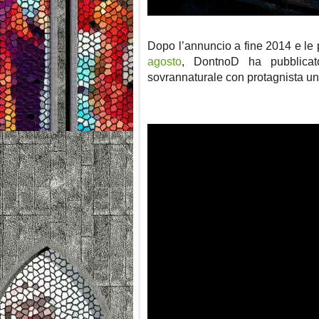
Dopo l’annuncio a fine 2014 e le
agosto
, DontnoD ha pubblica
sovrannaturale con protagnista un