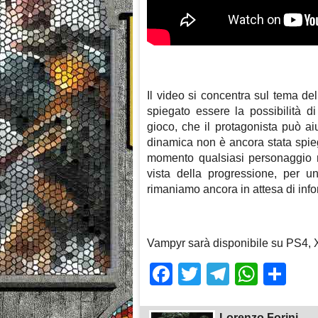
Il video si concentra sul tema del
spiegato essere la possibilità d
gioco, che il protagonista può aiu
dinamica non è ancora stata spiega
momento qualsiasi personaggio m
vista della progressione, per un
rimaniamo ancora in attesa di info
Vampyr sarà disponibile su PS4, 
Facebook
Twitter
Telegra
What
Sh
Lorenzo Forini