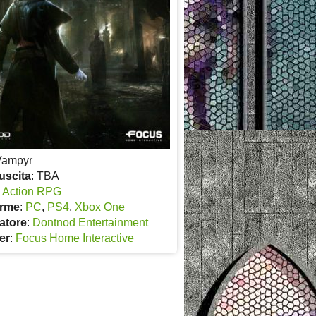
Vampyr
uscita
: TBA
:
Action RPG
orme
:
PC
,
PS4
,
Xbox One
atore
:
Dontnod Entertainment
er
:
Focus Home Interactive