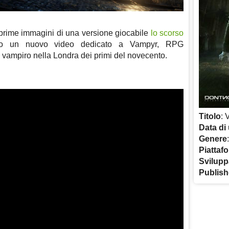
 prime immagini di una versione giocabile
lo scorso
to un nuovo video dedicato a Vampyr, RPG
 vampiro nella Londra dei primi del novecento.
Titolo
: 
Data di 
Genere
Piattaf
Svilupp
Publish