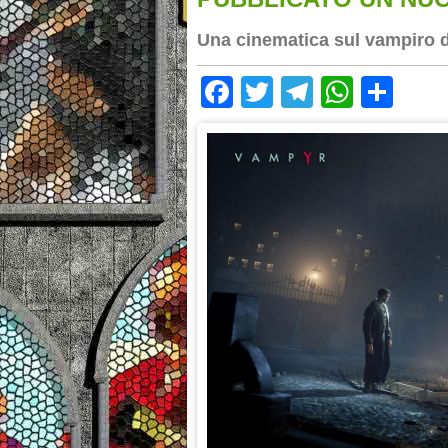
Una cinematica sul vampiro 
Facebook
Twitter
Telegram
Whats
Sha