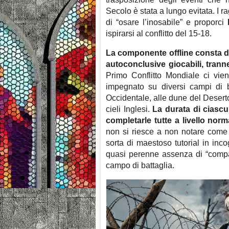
Secolo è stata a lungo evitata. I
di “osare l’inosabile” e proporci
ispirarsi al conflitto del 15-18.
La componente offline consta di
autoconclusive giocabili, tranne
Primo Conflitto Mondiale ci vien
impegnato su diversi campi di ba
Occidentale, alle dune del Deserto 
cieli Inglesi.
La durata di ciascu
completarle tutte a livello nor
non si riesce a non notare come 
sorta di maestoso tutorial in inc
quasi perenne assenza di “compag
campo di battaglia.