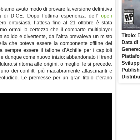
bbiamo avuto modo di provare la versione definitiva
ca di DICE. Dopo l’ottima esperienza dell’
open
o entusiasti, l’attesa fino al 21 ottobre è stata
mo ormai la certezza che il comparto multiplayer
Titolo
: 
 solido e divertente, dall’altra prevaleva un misto
Data di 
uella che poteva essere la componente offline del
Genere
ta sempre essere il tallone d’Achille per i capitoli
Piattaf
e dunque come nuovo inizio: abbandonato il trend
Svilupp
turo,si ritorna alle origini, o meglio, le si precede,
Publish
no dei conflitti più macabramente affascinanti e
Distrib
deoludico. Le premesse per un gran titolo c’erano