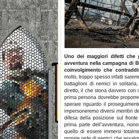
Uno dei maggiori difetti che
avventura nella campagna di Bat
coinvolgimento che contraddi
molto, troppo spesso infatti sarem
battaglioni di nemici in solitari
diretto, il che stona davvero con
prima persona dovrebbe proporre.
sperare riguardo il proseguimento
impersoneremo diversi membri degl
difesa della posizione sul front
prima parte dell’avventura, nonos
quello di essere immersi totalme
proprie orde di nemici che assal