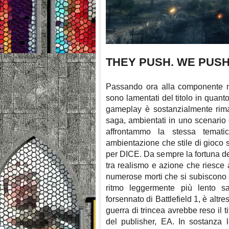
THEY PUSH. WE PUSH
Passando ora alla componente m
sono lamentati del titolo in quant
gameplay è sostanzialmente rimas
saga, ambientati in uno scenar
affrontammo la stessa temati
ambientazione che stile di gioco
per DICE. Da sempre la fortuna de
tra realismo e azione che riesce 
numerose morti che si subiscono s
ritmo leggermente più lento sa
forsennato di Battlefield 1, è altr
guerra di trincea avrebbe reso il ti
del publisher, EA. In sostanza l