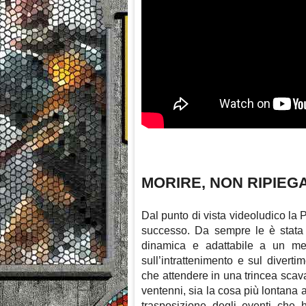
MORIRE, NON RIPIEG
Dal punto di vista videoludico l
successo. Da sempre le è stata 
dinamica e adattabile a un me
sull’intrattenimento e sul diverti
che attendere in una trincea scav
ventenni, sia la cosa più lontana 
trasposizione degli eventi che