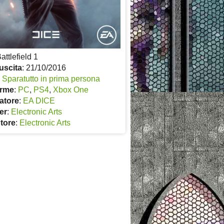
Battlefield 1
uscita
: 21/10/2016
:
Sparatutto in prima persona
orme
:
PC
,
PS4
,
Xbox One
atore
:
EA DICE
er
:
Electronic Arts
utore
:
Electronic Arts