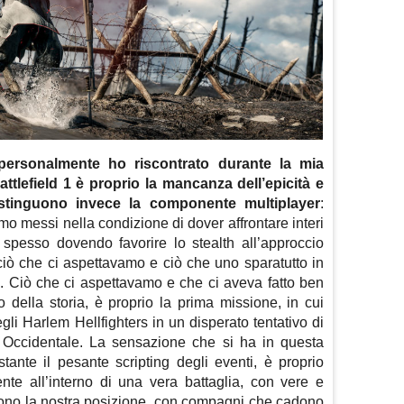
 personalmente ho riscontrato durante la mia
tlefield 1 è proprio la mancanza dell’epicità e
stinguono invece la componente multiplayer
:
mo messi nella condizione di dover affrontare interi
a, spesso dovendo favorire lo stealth all’approccio
 ciò che ci aspettavamo e ciò che uno sparatutto in
 Ciò che ci aspettavamo e che ci aveva fatto ben
 della storia, è proprio la prima missione, in cui
i Harlem Hellfighters in un disperato tentativo di
e Occidentale. La sensazione che si ha in questa
tante il pesante scripting degli eventi, è proprio
nte all’interno di una vera battaglia, con vere e
gono la nostra posizione, con compagni che cadono