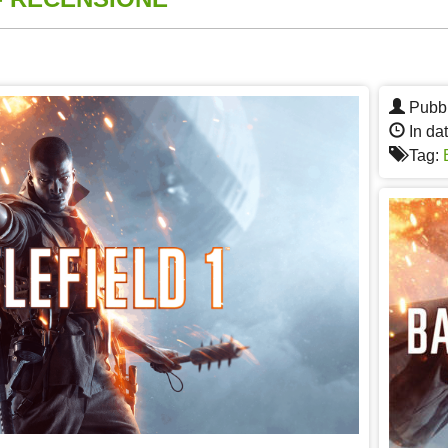
App
re
Pubbl
In dat
Tag: