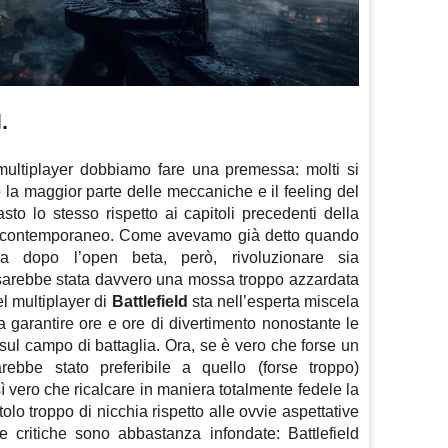
.
ultiplayer dobbiamo fare una premessa: molti si
o la maggior parte delle meccaniche e il feeling del
to lo stesso rispetto ai capitoli precedenti della
io contemporaneo. Come avevamo già detto quando
ca dopo l’open beta, però, rivoluzionare sia
 sarebbe stata davvero una mossa troppo azzardata
l multiplayer di
Battlefield
sta nell’esperta miscela
a garantire ore e ore di divertimento nonostante le
ul campo di battaglia. Ora, se è vero che forse un
rebbe stato preferibile a quello (forse troppo)
esì vero che ricalcare in maniera totalmente fedele la
tolo troppo di nicchia rispetto alle ovvie aspettative
e critiche sono abbastanza infondate: Battlefield