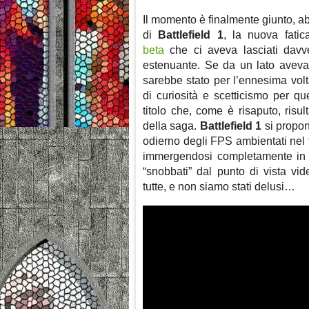
Il momento è finalmente giunto, a
di
Battlefield 1
, la nuova fati
beta
che ci aveva lasciati davver
estenuante. Se da un lato aveva
sarebbe stato per l’ennesima volta
di curiosità e scetticismo per q
titolo che, come è risaputo, risul
della saga.
Battlefield 1
si propon
odierno degli FPS ambientati nel fu
immergendosi completamente in u
“snobbati” dal punto di vista vi
tutte, e non siamo stati delusi…