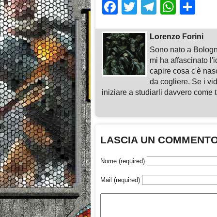
Facebook
Twitter
Telegra
What
Sh
Lorenzo Forini
Sono nato a Bologn
mi ha affascinato l'
capire cosa c'è nasc
da cogliere. Se i vi
iniziare a studiarli davvero come ta
LASCIA UN COMMENT
Nome (required)
Mail (required)