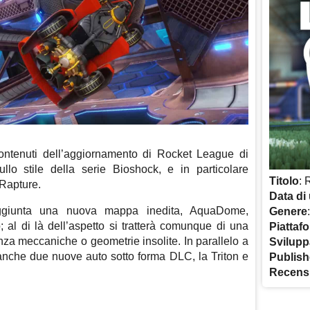
ontenuti dell’aggiornamento di Rocket League di
llo stile della serie Bioshock, e in particolare
Titolo
: 
Rapture.
Data di 
i aggiunta una nuova mappa inedita, AquaDome,
Genere
 al di là dell’aspetto si tratterà comunque di una
Piattaf
za meccaniche o geometrie insolite. In parallelo a
Svilupp
 anche due nuove auto sotto forma DLC, la Triton e
Publish
Recens