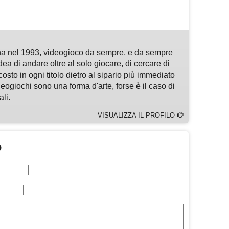
m
sApp
are
a nel 1993, videogioco da sempre, e da sempre
idea di andare oltre al solo giocare, di cercare di
osto in ogni titolo dietro al sipario più immediato
deogiochi sono una forma d'arte, forse è il caso di
li.
VISUALIZZA IL PROFILO
O