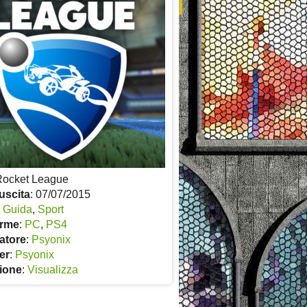
Rocket League
uscita
: 07/07/2015
:
Guida
,
Sport
orme
:
PC
,
PS4
atore
:
Psyonix
er
:
Psyonix
ione
:
Visualizza