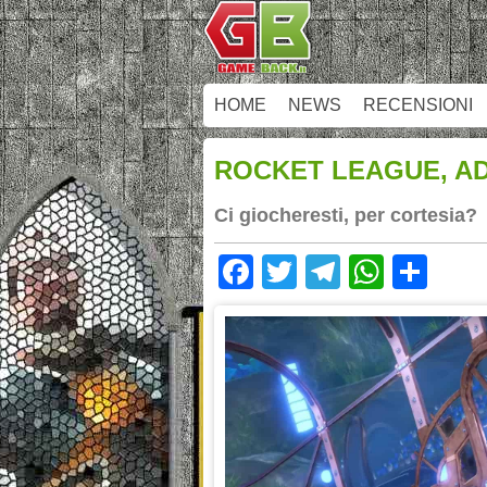
HOME
NEWS
RECENSIONI
ROCKET LEAGUE, A
Ci giocheresti, per cortesia?
Facebook
Twitter
Telegram
Whats
Sha