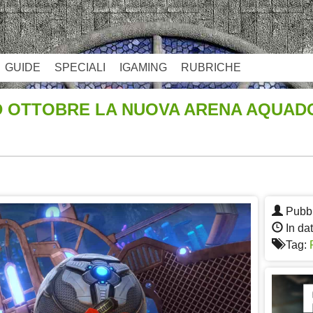
GUIDE
SPECIALI
IGAMING
RUBRICHE
D OTTOBRE LA NUOVA ARENA AQUA
App
re
Pubbl
In da
Tag: