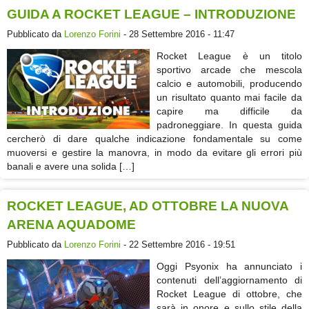
GUIDA A ROCKET LEAGUE – INTRODUZIONE
Pubblicato da
Lorenzo Forini
- 28 Settembre 2016 - 11:47
Rocket League è un titolo
sportivo arcade che mescola
calcio e automobili, producendo
un risultato quanto mai facile da
capire ma difficile da
padroneggiare. In questa guida
cercherò di dare qualche indicazione fondamentale su come
muoversi e gestire la manovra, in modo da evitare gli errori più
banali e avere una solida […]
ROCKET LEAGUE, AD OTTOBRE LA NUOVA
ARENA AQUADOME
Pubblicato da
Lorenzo Forini
- 22 Settembre 2016 - 19:51
Oggi Psyonix ha annunciato i
contenuti dell’aggiornamento di
Rocket League di ottobre, che
sarà in onore e sullo stile della