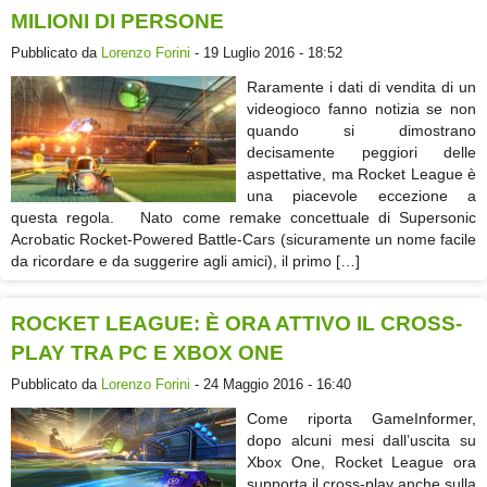
MILIONI DI PERSONE
Pubblicato da
Lorenzo Forini
- 19 Luglio 2016 - 18:52
Raramente i dati di vendita di un
videogioco fanno notizia se non
quando si dimostrano
decisamente peggiori delle
aspettative, ma Rocket League è
una piacevole eccezione a
questa regola. Nato come remake concettuale di Supersonic
Acrobatic Rocket-Powered Battle-Cars (sicuramente un nome facile
da ricordare e da suggerire agli amici), il primo […]
ROCKET LEAGUE: È ORA ATTIVO IL CROSS-
PLAY TRA PC E XBOX ONE
Pubblicato da
Lorenzo Forini
- 24 Maggio 2016 - 16:40
Come riporta GameInformer,
dopo alcuni mesi dall’uscita su
Xbox One, Rocket League ora
supporta il cross-play anche sulla