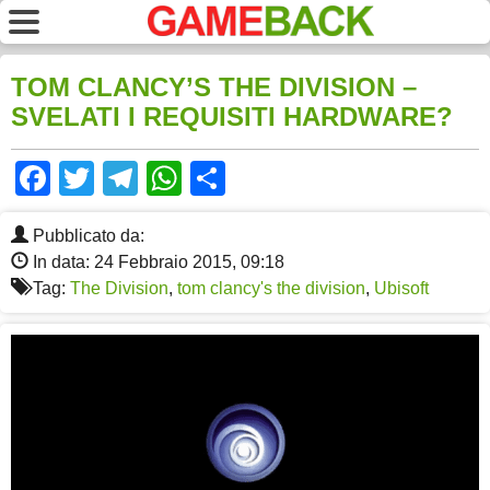
TOM CLANCY’S THE DIVISION –
SVELATI I REQUISITI HARDWARE?
Facebook
Twitter
Telegram
WhatsApp
Share
Pubblicato da:
In data: 24 Febbraio 2015, 09:18
Tag:
The Division
,
tom clancy's the division
,
Ubisoft