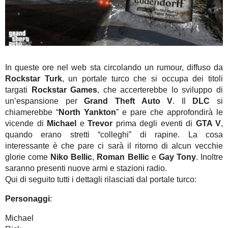
In queste ore nel web sta circolando un rumour, diffuso da
Rockstar Turk
, un portale turco che si occupa dei titoli
targati
Rockstar Games
, che accerterebbe lo sviluppo di
un’espansione per
Grand Theft Auto V
. Il
DLC
si
chiamerebbe “
North Yankton
” e pare che approfondirà le
vicende di
Michael
e
Trevor
prima degli eventi di
GTA V
,
quando erano stretti “colleghi” di rapine. La cosa
interessante è che pare ci sarà il ritorno di alcun vecchie
glorie come
Niko Bellic
,
Roman Bellic
e
Gay Tony
. Inoltre
saranno presenti nuove armi e stazioni radio.
Qui di seguito tutti i dettagli rilasciati dal portale turco:
Personaggi
:
Michael