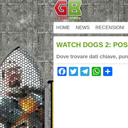
HOME
NEWS
RECENSIONI
WATCH DOGS 2: POSIZ
Dove trovare dati chiave, pun
Facebook
Twitter
Telegram
Whats
Sha