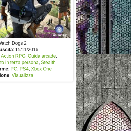
Watch Dogs 2
uscita
: 15/11/2016
:
Action RPG
,
Guida arcade
,
to in terza persona
,
Stealth
orme
:
PC
,
PS4
,
Xbox One
ione
:
Visualizza