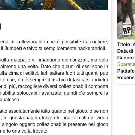
I
a di collezionabili che è possibile raccogliere,
Titolo
: 
 il Jumper) e talvolta semplicemente hackerandoli.
Data di 
Genere
no sulla mappa e vi rimangono memorizzati, ma solo
Sparatut
 almeno una volta. Dato che alcuni di essi sono in
Piattaf
la cima di edifici, farli saltare fuori tutti quanti può
Recens
cerche, e c’è sempre il rischio di lasciarsi indietro
 di più, raccogliere diversi collezionabili comporta
i abilità sbloccabili avanzate, quindi c’è sempre la
 qualcosa.
atto assolutamente tutto quanto nel gioco, o se non
, in questa pagina troverete una raccolta di video
 singolo oggetto collezionabile presente nel gioco
enerlo una volta trovato.