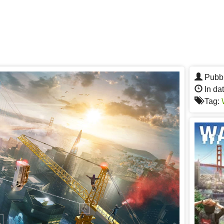
Pubbl
In da
Tag: