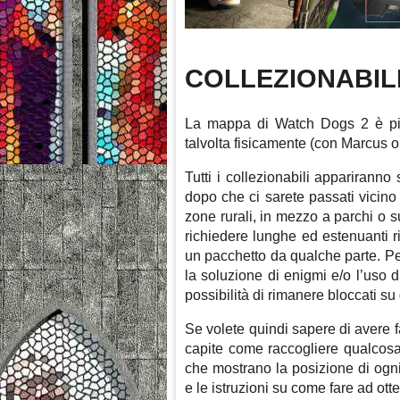
COLLEZIONABIL
La mappa di Watch Dogs 2 è pien
talvolta fisicamente (con Marcus o
Tutti i collezionabili appariran
dopo che ci sarete passati vicino
zone rurali, in mezzo a parchi o sul
richiedere lunghe ed estenuanti ri
un pacchetto da qualche parte. Per
la soluzione di enigmi e/o l’uso d
possibilità di rimanere bloccati su
Se volete quindi sapere di avere f
capite come raccogliere qualcosa
che mostrano la posizione di ogni
e le istruzioni su come fare ad ott