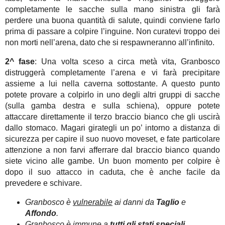
completamente le sacche sulla mano sinistra gli farà
perdere una buona quantità di salute, quindi conviene farlo
prima di passare a colpire l’inguine. Non curatevi troppo dei
non morti nell’arena, dato che si respawneranno all’infinito.
2^ fase
: Una volta sceso a circa metà vita, Granbosco
distruggerà completamente l’arena e vi farà precipitare
assieme a lui nella caverna sottostante. A questo punto
potete provare a colpirlo in uno degli altri gruppi di sacche
(sulla gamba destra e sulla schiena), oppure potete
attaccare direttamente il terzo braccio bianco che gli uscirà
dallo stomaco. Magari girategli un po’ intorno a distanza di
sicurezza per capire il suo nuovo moveset, e fate particolare
attenzione a non farvi afferrare dal braccio bianco quando
siete vicino alle gambe. Un buon momento per colpire è
dopo il suo attacco in caduta, che è anche facile da
prevedere e schivare.
Granbosco è
vulnerabile
ai danni da
Taglio
e
Affondo
.
Granbosco è
immune
a
tutti gli stati speciali
.