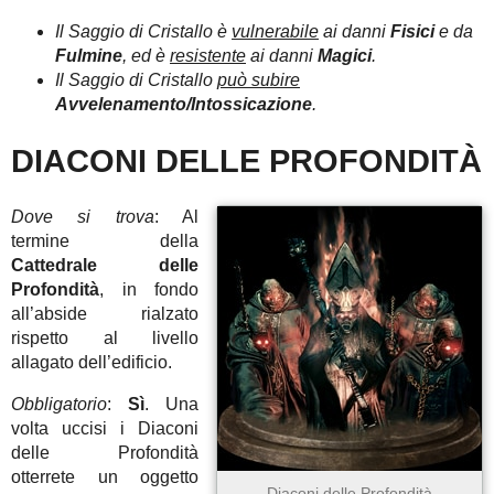
Il Saggio di Cristallo è
vulnerabile
ai danni
Fisici
e da
Fulmine
, ed è
resistente
ai danni
Magici
.
Il Saggio di Cristallo
può subire
Avvelenamento/Intossicazione
.
DIACONI DELLE PROFONDITÀ
Dove si trova
: Al
termine della
Cattedrale delle
Profondità
, in fondo
all’abside rialzato
rispetto al livello
allagato dell’edificio.
Obbligatorio
:
Sì
. Una
volta uccisi i Diaconi
delle Profondità
otterrete un oggetto
Diaconi delle Profondità