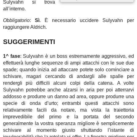
Sulyvahn si trova
all’interno.
Obbligatorio
:
Sì
. È necessario uccidere Sulyvahn per
raggiungere Aldrich.
SUGGERIMENTI
1^ fase
: Sulyvahn è un boss estremamente aggressivo, ed
effettuerà lunghe sequenze di ampi attacchi con le sue due
spade; quando inizia ad attaccare potete solo cominciare a
schivare, magari cercando di andargli alle spalle per
rendergli più difficili alcuni colpi della catena. A volte
Sulyvahn potrebbe anche alzarsi in aria per poi atterrarvi
addosso e produrre un danno ad area, oppure produrre una
specie di onda d’urto; entrambi questi attacchi sono
relativamente facili da notare, ma vista la traiettoria
imprevedibile del primo e la portata del secondo
generalmente la vostra speranza migliore è semplicemente
schivare al momento giusto sfruttando l’istante di
invulnerabilità che la rotolata vi offre. La finestra migliore per