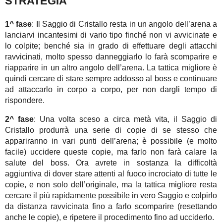
STRATEGIA
1^ fase
: Il Saggio di Cristallo resta in un angolo dell’arena a
lanciarvi incantesimi di vario tipo finché non vi avvicinate e
lo colpite; benché sia in grado di effettuare degli attacchi
ravvicinati, molto spesso danneggiarlo lo farà scomparire e
riapparire in un altro angolo dell’arena. La tattica migliore è
quindi cercare di stare sempre addosso al boss e continuare
ad attaccarlo in corpo a corpo, per non dargli tempo di
rispondere.
2^ fase
: Una volta sceso a circa metà vita, il Saggio di
Cristallo produrrà una serie di copie di se stesso che
appariranno in vari punti dell’arena; è possibile (e molto
facile) uccidere queste copie, ma farlo non farà calare la
salute del boss. Ora avrete in sostanza la difficoltà
aggiuntiva di dover stare attenti al fuoco incrociato di tutte le
copie, e non solo dell’originale, ma la tattica migliore resta
cercare il più rapidamente possibile in vero Saggio e colpirlo
da distanza ravvicinata fino a farlo scomparire (resettando
anche le copie), e ripetere il procedimento fino ad ucciderlo.