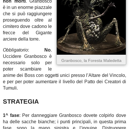
non morti
. Granbosco
è in un enorme piazzale
che si può raggiungere
proseguendo oltre al
cimitero dove cadono le
frecce del Gigante
arciere della torre.
Obbligatorio
:
No
.
Uccidere Granbosco è
Granbosco, la Foresta Maledetta
necessario solo per
poter scambiare le
anime dei Boss con oggetti unici presso l’Altare del Vincolo,
e per per poter aumentare il livello del Patto dei Creatori di
Tumuli.
STRATEGIA
1^ fase
: Per danneggiare Granbosco dovete colpirlo dove
ha delle sacche bianche; i punti principali, in questa prima
fase, sono la mano sinistra e l’inguine. Distruggere