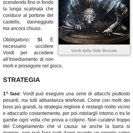
scendendo fino in fondo
la lunga scalinata che
conduce al portone del
castello, danneggiato
ma ancora chiuso.
Obbligatorio
:
Sì
. È
necessario uccidere
Vordt della Valle Boreale
Vordt per accedere
all’Insediamento di non
morti e proseguire nel gioco.
STRATEGIA
1^ fase
: Vordt può eseguire una serie di attacchi piuttosto
pesanti, ma tutti abbastanza telefonati. Come con molti dei
boss più grandi, la strategia migliore è restargli molto vicino
e attaccarlo costantemente, per poi rotolargli intorno o tra le
gambe ogni volta che prova a colpirvi. Non curatevi troppo
del Congelamento che vi causa: se anche la barra si
riempie, non può farvi tanti danni quanto un singolo colpo