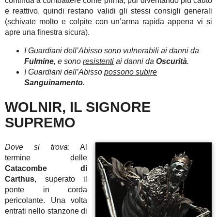
continua a combattere come prima, pur diventando più cauto
e reattivo, quindi restano validi gli stessi consigli generali
(schivate molto e colpite con un’arma rapida appena vi si
apre una finestra sicura).
I Guardiani dell’Abisso sono
vulnerabili
ai danni da
Fulmine
, e sono
resistenti
ai danni da
Oscurità
.
I Guardiani dell’Abisso
possono subire
Sanguinamento
.
WOLNIR, IL SIGNORE
SUPREMO
Dove si trova
: Al
termine delle
Catacombe di
Carthus
, superato il
ponte in corda
pericolante. Una volta
entrati nello stanzone di