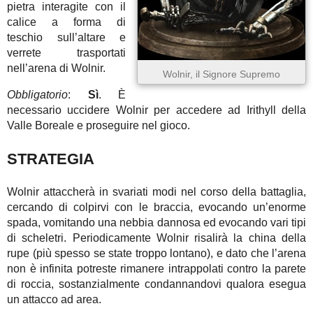
pietra interagite con il
calice a forma di
teschio sull’altare e
verrete trasportati
nell’arena di Wolnir.
Wolnir, il Signore Supremo
Obbligatorio
:
Sì
. È
necessario uccidere Wolnir per accedere ad Irithyll della
Valle Boreale e proseguire nel gioco.
STRATEGIA
Wolnir attaccherà in svariati modi nel corso della battaglia,
cercando di colpirvi con le braccia, evocando un’enorme
spada, vomitando una nebbia dannosa ed evocando vari tipi
di scheletri. Periodicamente Wolnir risalirà la china della
rupe (più spesso se state troppo lontano), e dato che l’arena
non è infinita potreste rimanere intrappolati contro la parete
di roccia, sostanzialmente condannandovi qualora esegua
un attacco ad area.