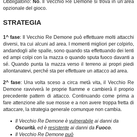
Obbligatorio
:
No
. Il Vecchio Re Demone si trova in un’area
opzionale del gioco.
STRATEGIA
1^ fase
: Il Vecchio Re Demone può effettuare molti attacchi
diversi, tra cui alcuni ad area. I momenti migliori per colpirlo,
andandogli alle spalle, sono quando sta effettuando dei lenti
ed ampi colpi con la mazza o quando sputa fuoco davanti a
sé. Quando punta la mazza verso il terreno ai propri piedi
allontanatevi, perché sta per effettuare un attacco ad area.
2^ fase
: Una volta sceso a circa metà vita, il Vecchio Re
Demone ravviverà le proprie fiamme e cambierà il proprio
precedente pattern di attacco. Continuando come prima a
fare attenzione alle sue mosse e a non avere troppa fretta di
attaccare, la strategia generale comunque non cambia.
Il Vecchio Re Demone è
vulnerabile
ai danni da
Oscurità
, ed è
resistente
ai danni da
Fuoco
.
Il Vecchio Re Demone
può