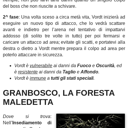
del boss che non riuscite a schivare.
2^ fase
: Una volta sceso a circa metà vita, Vordt inizierà ad
eseguire un nuovo tipo di attacco, che lo vedrà scattare
avanti e indietro per l’arena nel tentativo di impattarvi
addosso (di solito tre volte in tutto) per poi fermarsi e
caricare un attacco ad area; evitate gli scatti, e portatevi alla
destra o dietro a Vordt mentre prepara il colpo ad area per
poterlo attaccare in sicurezza.
Vordt è
vulnerabile
ai danni da
Fuoco
e
Oscurità
, ed
è
resistente
ai danni da
Taglio
e
Affondo
.
Vordt è
immune
a
tutti gli stati speciali
.
GRANBOSCO, LA FORESTA
MALEDETTA
Dove si trova
:
Nell’
Insediamento di