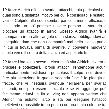
1^ fase
: Aldrich effettua svariati attacchi, i più pericolosi dei
quali sono a distanza, motivo per cui è consigliabile restargli
vicino. Colpirlo alla coda sembra particolarmente efficace, e
insistendo un po’ potreste riuscire persino a stordirlo e
bloccare un attacco in arrivo. Spesso Aldrich svanirà e
ricomparirà in un altro angolo della stanza, obbligandovi ad
inseguirlo: dato che non ricomparirà mai nello stesso punto
in cui si trovava prima di svanire, vi conviene muovervi
subito verso il centro della stanza ed aspettarlo lì.
2^ fase
: Una volta sceso a circa metà vita Aldrich inizierà a
bruciare e potenzierà i propri attacchi, rendendone alcuni
particolarmente fastidiosi e pericolosi. Il colpo a cui dovete
fare più attenzione in questa seconda fase è la pioggia di
frecce, che vi inseguirà ovunque nell’arena per svariati
secondi, non può essere bloccata e se vi raggiunge può
facilmente ridurvi in fin di vita; non appena vedete che
Aldrich ha estratto l’arco e sta per eseguire l’attacco
mettetevi se possibile in un punto con una o più colonne tra