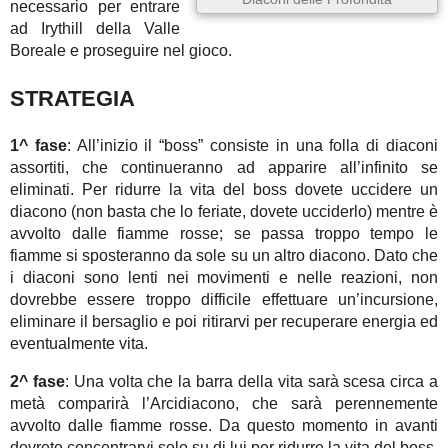
necessario per entrare
ad Irythill della Valle
Boreale e proseguire nel gioco.
STRATEGIA
1^ fase
: All’inizio il “boss” consiste in una folla di diaconi
assortiti, che continueranno ad apparire all’infinito se
eliminati. Per ridurre la vita del boss dovete uccidere un
diacono (non basta che lo feriate, dovete ucciderlo) mentre è
avvolto dalle fiamme rosse; se passa troppo tempo le
fiamme si sposteranno da sole su un altro diacono. Dato che
i diaconi sono lenti nei movimenti e nelle reazioni, non
dovrebbe essere troppo difficile effettuare un’incursione,
eliminare il bersaglio e poi ritirarvi per recuperare energia ed
eventualmente vita.
2^ fase
: Una volta che la barra della vita sarà scesa circa a
metà comparirà l’Arcidiacono, che sarà perennemente
avvolto dalle fiamme rosse. Da questo momento in avanti
dovrete concentrarvi solo su di lui per ridurre la vita del boss.