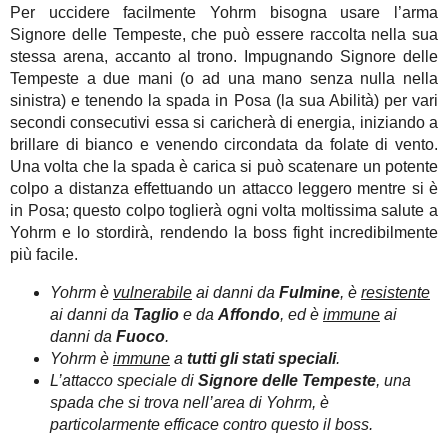
Per uccidere facilmente Yohrm bisogna usare l’arma
Signore delle Tempeste, che può essere raccolta nella sua
stessa arena, accanto al trono. Impugnando Signore delle
Tempeste a due mani (o ad una mano senza nulla nella
sinistra) e tenendo la spada in Posa (la sua Abilità) per vari
secondi consecutivi essa si caricherà di energia, iniziando a
brillare di bianco e venendo circondata da folate di vento.
Una volta che la spada è carica si può scatenare un potente
colpo a distanza effettuando un attacco leggero mentre si è
in Posa; questo colpo toglierà ogni volta moltissima salute a
Yohrm e lo stordirà, rendendo la boss fight incredibilmente
più facile.
Yohrm è
vulnerabile
ai danni da
Fulmine
, è
resistente
ai danni da
Taglio
e da
Affondo
, ed è
immune
ai
danni da
Fuoco
.
Yohrm è
immune
a
tutti gli stati speciali
.
L’attacco speciale di
Signore delle Tempeste
, una
spada che si trova nell’area di Yohrm, è
particolarmente efficace contro questo il boss.