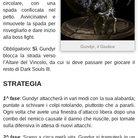
circolare, con una
spada conficcata nel
petto. Avvicinatevi e
rimuovete la spada per
risvegliarlo e dare inizio
alla boss fight.
Gundyr, il Giudice
Obbligatorio
:
Sì
. Gundyr
blocca la strada verso
l’Altare del Vincolo, da cui si deve passare per giocare il
resto di Dark Souls III.
STRATEGIA
1^ fase
: Gundyr attaccherà in vari modi con la sua alabarda;
puntate a schivare i colpi rotolando, piuttosto che a pararli.
Ogni volta che avete una finestra d’attacco libera dopo una
combo del nemico causate il danno che riuscite, poi tornate
sulla difensiva in attesa di nuovi attacchi.
2^ fase
: Sceso a circa metà vita, Gundyr si tramuterà in un