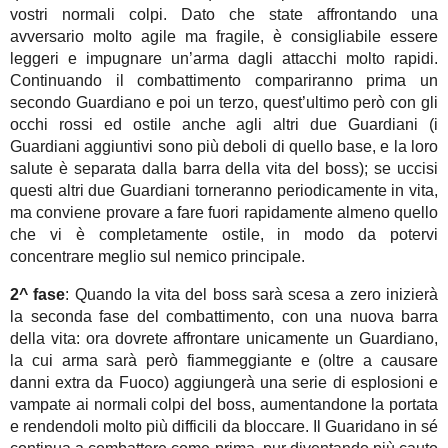
vostri normali colpi. Dato che state affrontando una
avversario molto agile ma fragile, è consigliabile essere
leggeri e impugnare un’arma dagli attacchi molto rapidi.
Continuando il combattimento compariranno prima un
secondo Guardiano e poi un terzo, quest’ultimo però con gli
occhi rossi ed ostile anche agli altri due Guardiani (i
Guardiani aggiuntivi sono più deboli di quello base, e la loro
salute è separata dalla barra della vita del boss); se uccisi
questi altri due Guardiani torneranno periodicamente in vita,
ma conviene provare a fare fuori rapidamente almeno quello
che vi è completamente ostile, in modo da potervi
concentrare meglio sul nemico principale.
2^ fase
: Quando la vita del boss sarà scesa a zero inizierà
la seconda fase del combattimento, con una nuova barra
della vita: ora dovrete affrontare unicamente un Guardiano,
la cui arma sarà però fiammeggiante e (oltre a causare
danni extra da Fuoco) aggiungerà una serie di esplosioni e
vampate ai normali colpi del boss, aumentandone la portata
e rendendoli molto più difficili da bloccare. Il Guaridano in sé