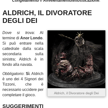
Congelamento
e
Avvelenamento/Intossicazione
.
ALDRICH, IL DIVORATORE
DEGLI DEI
Dove si trova
: Al
termine di
Anor Londo
.
Si può entrare nella
cattedrale dalla scala
secondaria sulla
sinistra; Aldrich è in
fondo alla navata.
Obbligatorio
:
Sì
. Aldrich
è uno dei 4 Signori dei
Tizzoni, che è
necessario uccidere per
Aldrich, il Divoratore degli Dei
completare il gioco.
SUGGERIMENTI