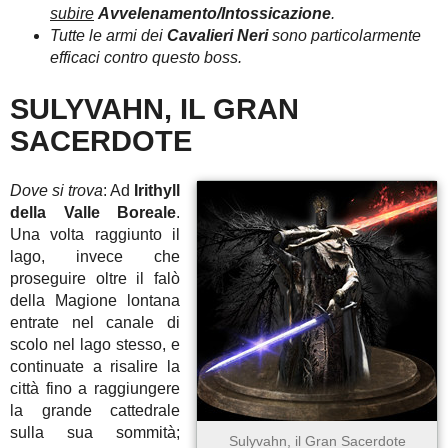
subire
Avvelenamento/Intossicazione
.
Tutte le armi dei
Cavalieri Neri
sono particolarmente
efficaci contro questo boss.
SULYVAHN, IL GRAN
SACERDOTE
Dove si trova
: Ad
Irithyll
della Valle Boreale
.
Una volta raggiunto il
lago, invece che
proseguire oltre il falò
della Magione lontana
entrate nel canale di
scolo nel lago stesso, e
continuate a risalire la
città fino a raggiungere
la grande cattedrale
sulla sua sommità;
Sulyvahn, il Gran Sacerdote