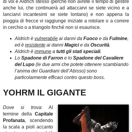
di voi e Aldrich stesso (perché non avrete il tempo di gestire
anche lui, che continuerà ad attaccarvi se siete vicino e a
lanciarvi incantesimi se siete lontano) e non appena la
pioggia di frecce vi raggiunge iniziate a rotolare o a correre
in cerchio o a triangolo finché non si esaurisce.
Aldrich è
vulnerabile
ai danni da
Fuoco
e da
Fulmine
,
ed è
resistente
ai danni
Magici
e da
Oscurità
.
Aldrich è
immune
a
tutti gli stati speciali
.
Lo
Spadone di Farron
e lo
Spadone del Cavaliere
del Lupo
(
le due armi che potete ottenere scambiando
l’anima dei Guardiani dell’Abisso)
sono
particolarmente efficaci contro questo boss.
YOHRM IL GIGANTE
Dove si trova
: Al
termine della
Capitale
Profanata
, scendendo
la scala a pioli accanto