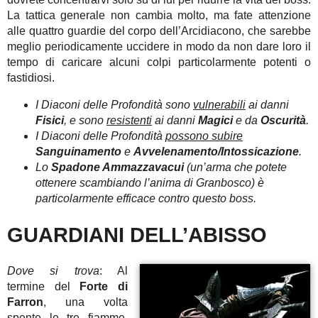
La tattica generale non cambia molto, ma fate attenzione
alle quattro guardie del corpo dell’Arcidiacono, che sarebbe
meglio periodicamente uccidere in modo da non dare loro il
tempo di caricare alcuni colpi particolarmente potenti o
fastidiosi.
I Diaconi delle Profondità sono
vulnerabili
ai danni
Fisici
, e sono
resistenti
ai danni
Magici
e da
Oscurità
.
I Diaconi delle Profondità
possono subire
Sanguinamento
e
Avvelenamento/Intossicazione
.
Lo
Spadone Ammazzavacui
(un’arma che potete
ottenere scambiando l’anima di Granbosco) è
particolarmente efficace contro questo boss.
GUARDIANI DELL’ABISSO
Dove si trova
: Al
termine del
Forte di
Farron
, una volta
spente le tre fiamme,