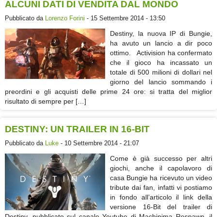
ALCUNI DATI DI VENDITA DAL MONDO
Pubblicato da
Lorenzo Forini
- 15 Settembre 2014 - 13:50
Destiny, la nuova IP di Bungie,
ha avuto un lancio a dir poco
ottimo. Activision ha confermato
che il gioco ha incassato un
totale di 500 milioni di dollari nel
giorno del lancio sommando i
preordini e gli acquisti delle prime 24 ore: si tratta del miglior
risultato di sempre per […]
DESTINY: UN TRAILER IN 16-BIT
Pubblicato da
Luke
- 10 Settembre 2014 - 21:07
Come è già successo per altri
giochi, anche il capolavoro di
casa Bungie ha ricevuto un video
tribute dai fan, infatti vi postiamo
in fondo all’articolo il link della
versione 16-Bit del trailer di
Destiny, pubblicato sul canale Youtube di Machinima Respawn, il