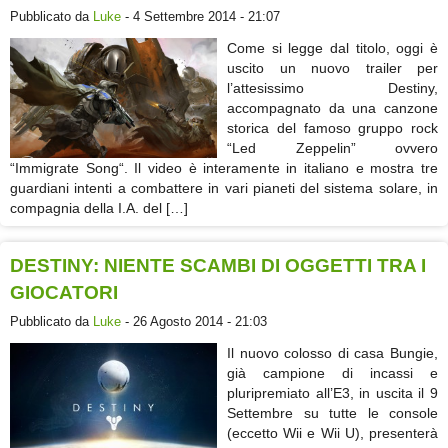
Pubblicato da
Luke
- 4 Settembre 2014 - 21:07
Come si legge dal titolo, oggi è
uscito un nuovo trailer per
l’attesissimo Destiny,
accompagnato da una canzone
storica del famoso gruppo rock
“Led Zeppelin” ovvero
“Immigrate Song“. Il video è interamente in italiano e mostra tre
guardiani intenti a combattere in vari pianeti del sistema solare, in
compagnia della I.A. del […]
DESTINY: NIENTE SCAMBI DI OGGETTI TRA I
GIOCATORI
Pubblicato da
Luke
- 26 Agosto 2014 - 21:03
Il nuovo colosso di casa Bungie,
già campione di incassi e
pluripremiato all’E3, in uscita il 9
Settembre su tutte le console
(eccetto Wii e Wii U), presenterà