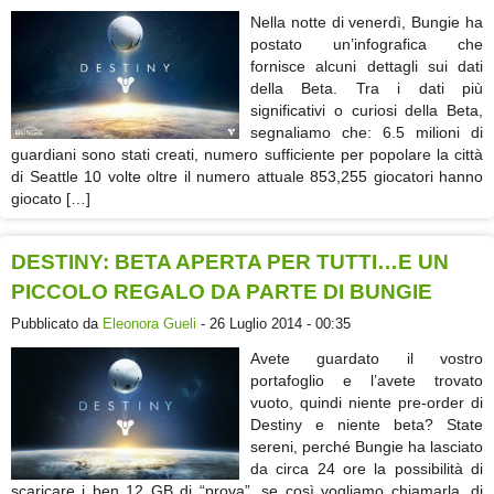
Nella notte di venerdì, Bungie ha
postato un’infografica che
fornisce alcuni dettagli sui dati
della Beta. Tra i dati più
significativi o curiosi della Beta,
segnaliamo che: 6.5 milioni di
guardiani sono stati creati, numero sufficiente per popolare la città
di Seattle 10 volte oltre il numero attuale 853,255 giocatori hanno
giocato […]
DESTINY: BETA APERTA PER TUTTI…E UN
PICCOLO REGALO DA PARTE DI BUNGIE
Pubblicato da
Eleonora Gueli
- 26 Luglio 2014 - 00:35
Avete guardato il vostro
portafoglio e l’avete trovato
vuoto, quindi niente pre-order di
Destiny e niente beta? State
sereni, perché Bungie ha lasciato
da circa 24 ore la possibilità di
scaricare i ben 12 GB di “prova”, se così vogliamo chiamarla, di