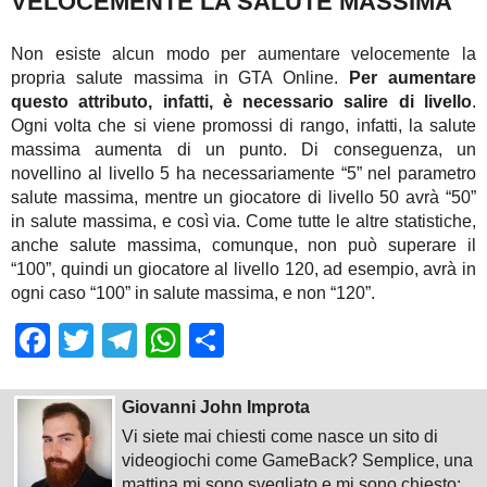
VELOCEMENTE LA SALUTE MASSIMA
Non esiste alcun modo per aumentare velocemente la
propria salute massima in GTA Online.
Per aumentare
questo attributo, infatti, è necessario salire di livello
.
Ogni volta che si viene promossi di rango, infatti, la salute
massima aumenta di un punto. Di conseguenza, un
novellino al livello 5 ha necessariamente “5” nel parametro
salute massima, mentre un giocatore di livello 50 avrà “50”
in salute massima, e così via. Come tutte le altre statistiche,
anche salute massima, comunque, non può superare il
“100”, quindi un giocatore al livello 120, ad esempio, avrà in
ogni caso “100” in salute massima, e non “120”.
Facebook
Twitter
Telegram
WhatsApp
Share
Giovanni John Improta
Vi siete mai chiesti come nasce un sito di
videogiochi come GameBack? Semplice, una
mattina mi sono svegliato e mi sono chiesto: