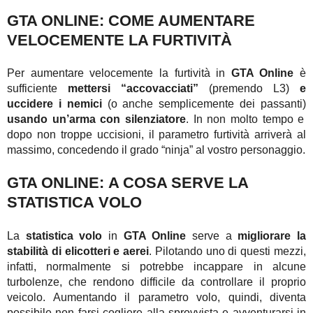
GTA ONLINE: COME AUMENTARE
VELOCEMENTE LA FURTIVITÀ
Per aumentare velocemente la furtività in
GTA Online
è
sufficiente
mettersi “accovacciati”
(premendo L3)
e
uccidere i nemici
(o anche semplicemente dei passanti)
usando un’arma con silenziatore
. In non molto tempo e
dopo non troppe uccisioni, il parametro furtività arriverà al
massimo, concedendo il grado “ninja” al vostro personaggio.
GTA ONLINE: A COSA SERVE LA
STATISTICA VOLO
La
statistica volo
in
GTA Online
serve a
migliorare la
stabilità di elicotteri e aerei
. Pilotando uno di questi mezzi,
infatti, normalmente si potrebbe incappare in alcune
turbolenze, che rendono difficile da controllare il proprio
veicolo. Aumentando il parametro volo, quindi, diventa
possibile non farsi cogliere alla sprovvista e avventurarsi in