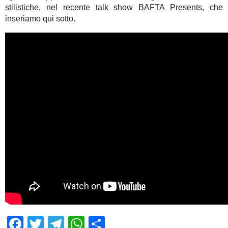
stilistiche, nel recente talk show BAFTA Presents, che
inseriamo qui sotto.
Facebook
Twitter
Telegram
WhatsApp
Share