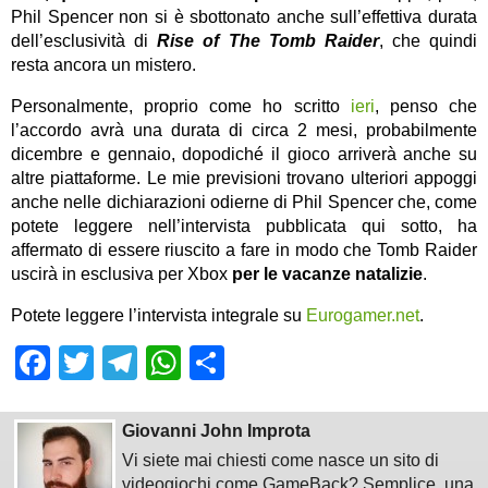
Phil Spencer non si è sbottonato anche sull’effettiva durata
dell’esclusività di
Rise of The Tomb Raider
, che quindi
resta ancora un mistero.
Personalmente, proprio come ho scritto
ieri
, penso che
l’accordo avrà una durata di circa 2 mesi, probabilmente
dicembre e gennaio, dopodiché il gioco arriverà anche su
altre piattaforme. Le mie previsioni trovano ulteriori appoggi
anche nelle dichiarazioni odierne di Phil Spencer che, come
potete leggere nell’intervista pubblicata qui sotto, ha
affermato di essere riuscito a fare in modo che Tomb Raider
uscirà in esclusiva per Xbox
per le vacanze natalizie
.
Potete leggere l’intervista integrale su
Eurogamer.net
.
Facebook
Twitter
Telegram
WhatsApp
Share
Giovanni John Improta
Vi siete mai chiesti come nasce un sito di
videogiochi come GameBack? Semplice, una