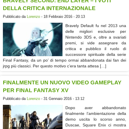
BRAVELY SECOND: END LAYER – I VOTI
DELLA CRITICA INTERNAZIONALE
Pubblicato da
Lorenzo
- 18 Febbraio 2016 - 20:13
Bravely Default fu nel 2013 una
delle migliori esclusive per
Nintendo 3DS e, oltre a svariati
premi, si vide assegnare da
critica e pubblico il ruolo di
successore spirituale della serie
Final Fantasy, da un po’ di tempo ormai abbandonata dai fan dei
jrpg più classici. Per questo motivo c’era tanta attesa […]
FINALMENTE UN NUOVO VIDEO GAMEPLAY
PER FINAL FANTASY XV
Pubblicato da
Lorenzo
- 31 Gennaio 2016 - 13:12
Dopo aver abbandonato
finalmente l’ambientazione della
demo uscita lo scorso anno,
Duscae, Square Enix ci mostra