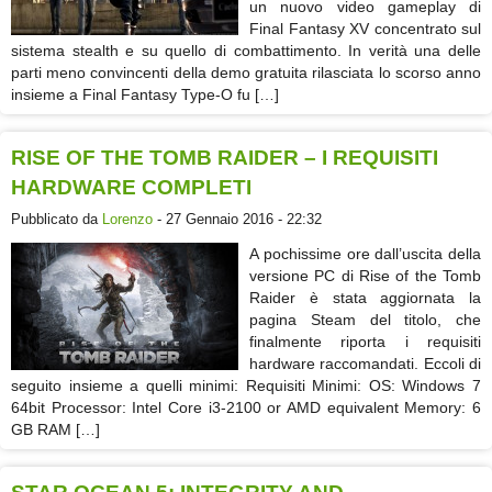
un nuovo video gameplay di
Final Fantasy XV concentrato sul
sistema stealth e su quello di combattimento. In verità una delle
parti meno convincenti della demo gratuita rilasciata lo scorso anno
insieme a Final Fantasy Type-O fu […]
RISE OF THE TOMB RAIDER – I REQUISITI
HARDWARE COMPLETI
Pubblicato da
Lorenzo
- 27 Gennaio 2016 - 22:32
A pochissime ore dall’uscita della
versione PC di Rise of the Tomb
Raider è stata aggiornata la
pagina Steam del titolo, che
finalmente riporta i requisiti
hardware raccomandati. Eccoli di
seguito insieme a quelli minimi: Requisiti Minimi: OS: Windows 7
64bit Processor: Intel Core i3-2100 or AMD equivalent Memory: 6
GB RAM […]