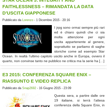
STAR OCEAN 5: INTEGRITY AND
FAITHLESSNESS – RIMANDATA LA DATA
D’USCITA GIAPPONESE
Pubblicato da
Lorenzo
- 1 Dicembre 2015 - 20:16
I jrpg sono ormai sempre più rari
ed è chiaro quindi che ci sia
molta attenzione per ogni
uscita appartenente al genere,
soprattutto se parliamo di saghe
storiche come ad esempio Star
Ocean. In realtà l’ultimo capitolo uscito anche in Europa, ovvero il
quarto, non convinse tanto ne pubblico ne critica ma la serie ha […]
E3 2015: CONFERENZA SQUARE ENIX –
RIASSUNTO E VIDEO REPLICA
Pubblicato da
Snap2692
- 16 Giugno 2015 - 23:09
Questa sera, a partire dalle ore
19 italiane, si terrà l’attesa
conferenza della Square Enix, in