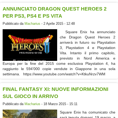
ANNUNCIATO DRAGON QUEST HEROES 2
PER PS3, PS4 E PS VITA
Pubblicato da
Macharius
- 2 Aprile 2015 - 12:48
Square Enix ha annunciato
che Dragon Quest Heroes 2
arriverà in futuro su Playstation
3, Playstation 4 e Playstation
Vita. Intanto il primo capitolo,
previsto in Nord America e
Europa per la fine del 2015 come esclusiva Playstation 4, ha
raggiunto le 594’000 copie vendute in Giappone in una sola
settimana. https://www.youtube.com/watch?v=KtkuNrzv7WM
FINAL FANTASY XI: NUOVE INFORMAZIONI
SUL GIOCO IN ARRIVO
Pubblicato da
Macharius
- 18 Marzo 2015 - 15:11
Square Enix ha comunicato che
sarà tenuta domani, 19 marzo, a