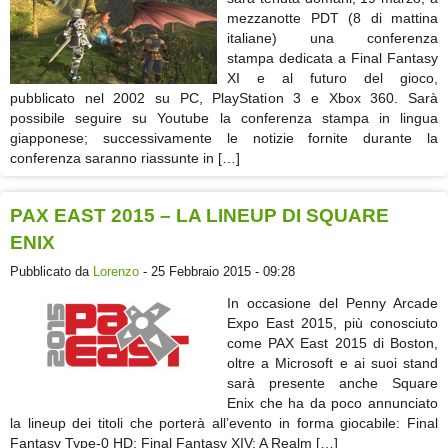
mezzanotte PDT (8 di mattina
italiane) una conferenza
stampa dedicata a Final Fantasy
XI e al futuro del gioco,
pubblicato nel 2002 su PC, PlayStation 3 e Xbox 360. Sarà
possibile seguire su Youtube la conferenza stampa in lingua
giapponese; successivamente le notizie fornite durante la
conferenza saranno riassunte in […]
PAX EAST 2015 – LA LINEUP DI SQUARE
ENIX
Pubblicato da
Lorenzo
- 25 Febbraio 2015 - 09:28
In occasione del Penny Arcade
Expo East 2015, più conosciuto
come PAX East 2015 di Boston,
oltre a Microsoft e ai suoi stand
sarà presente anche Square
Enix che ha da poco annunciato
la lineup dei titoli che porterà all’evento in forma giocabile: Final
Fantasy Type-0 HD; Final Fantasy XIV: A Realm […]